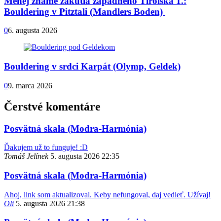
Menej známe zákutia západného Tirolska 1.:
Bouldering v Pitztali (Mandlers Boden)
0
6. augusta 2026
Bouldering v srdci Karpát (Olymp, Geldek)
0
9. marca 2026
Čerstvé komentáre
Posvätná skala (Modra-Harmónia)
Ďakujem už to funguje! :D
Tomáš Jelínek
5. augusta 2026 22:35
Posvätná skala (Modra-Harmónia)
Ahoj, link som aktualizoval. Keby nefungoval, daj vedieť. Užívaj!
Oli
5. augusta 2026 21:38