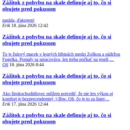
Zážitok z pohybu na skale definuje aj to, čo si
obujete pred pokusom
paráda, ďakujem!
Erik
18. júna 2026 12:42
Zážitok z pohybu na skale definuje aj to, čo si
obujete pred pokusom
To je žulový macek v lesných hlbinách medzi Zoškou a nádržou
Fugelka. Pomaly sa spracováva, len treba počkať na jeseň,…
Oli
18. júna 2026 8:44
Zážitok z pohybu na skale definuje aj to, čo si
obujete pred pokusom
Ako širokochodidlovec môžem potvrdiť, že nie len výkon aj
komfort je bezprecendentný :) Btw. Oli, čo je to za šuter…
Erik
17. júna 2026 12:44
Zážitok z pohybu na skale definuje aj to, čo si
obujete pred pokusom