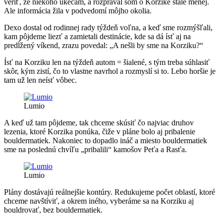
veriť, že niekoho ukecám, a rozprával som o Korzike stále menej.
Ale informácia žila v podvedomí môjho okolia.
Dexo dostal od rodinnej rady týždeň voľna, a keď sme rozmýšľali,
kam pôjdeme liezť a zamietali destinácie, kde sa dá ísť aj na
predĺžený víkend, zrazu povedal: „A nešli by sme na Korziku?“
Ísť na Korziku len na týždeň autom = šialené, s tým treba súhlasiť
skôr, kým zistí, čo to vlastne navrhol a rozmyslí si to. Lebo horšie je
tam už len neísť vôbec.
Lumio
A keď už tam pôjdeme, tak chceme skúsiť čo najviac druhov
lezenia, ktoré Korzika ponúka, čiže v pláne bolo aj pribalenie
bouldermatiek. Nakoniec to dopadlo ináč a miesto bouldermatiek
sme na poslednú chvíľu „pribalili“ kamošov Peťa a Rasťa.
Lumio
Plány dostávajú reálnejšie kontúry. Redukujeme počet oblastí, ktoré
chceme navštíviť, a okrem iného, vyberáme sa na Korziku aj
bouldrovať, bez bouldermatiek.