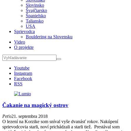
Slovinsko
Švajčiarsko
Španielsko
Taliansko
USA
Sprievodca
Bouldering na Slovensku
Video
O projekte
Youtube
Instagram
Facebook
RSS
Čakanie na magický ostrov
Peťo
21. septembra 2018
O lezení na Korzike som sníval vyše dvanásť rokov. Nakúpení
sprievodcovia starli, noví prichádzali a starli tiež. Prestával som