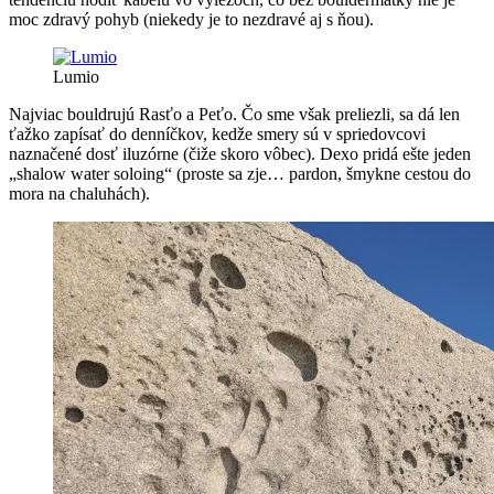
moc zdravý pohyb (niekedy je to nezdravé aj s ňou).
Lumio
Najviac bouldrujú Rasťo a Peťo. Čo sme však preliezli, sa dá len
ťažko zapísať do denníčkov, kedže smery sú v spriedovcovi
naznačené dosť iluzórne (čiže skoro vôbec). Dexo pridá ešte jeden
„shalow water soloing“ (proste sa zje… pardon, šmykne cestou do
mora na chaluhách).