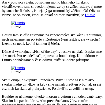
Asi v polovici výletu, po splnení môjho hlavného horského
viacdĺžkového sna, si uvedomujeme, že by sa zišiel restday, aj more
by sme chceli skúsiť, či nejaký gastronomický zážitok. Od Olivera
vieme, že oblasťou, ktorú sa oplatí pri mori navštíviť, je
Lumio
.
Lumio
Cestou tam sa ešte zastavíme na vápencových skalkách Capuralinu,
nech nelezieme len po žule v Restonice (vraj restday, ale vynechať
lezenie sa nedá, keď si tam len týždeň).
Dáme si vynikajúcu „Fish of the day“ v reštike na pláži. Zaplávame
si v mori. Proste „ideálna“ príprava na bouldering. K bouldrom v
Lumio prichádzame v čase odlivu, takže sú dobre prístupné.
Lumio
Skalu okupuje skupinka Francúzov. Privalili sme sa k nim ako
svorka hladných vlkov, a keby sme nemali predtým rybu, tak sa asi
cez nich ku skale aj prehryzieme. Po chvíľke zavelili na ústup.
Bouldre sú nádherné, divoké, morom a vetrom vymodelované tvary.
Skúsim len pár bouldrov. Ako prevažne lanový lezec mám
tendenciu hodiť kabelu vo výlezoch, čo bez bouldermatky nie je