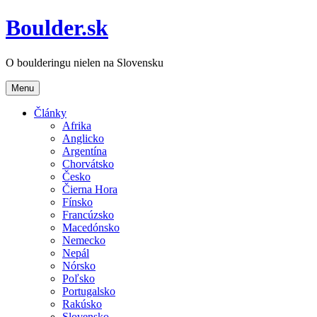
Boulder.sk
O boulderingu nielen na Slovensku
Menu
Články
Afrika
Anglicko
Argentína
Chorvátsko
Česko
Čierna Hora
Fínsko
Francúzsko
Macedónsko
Nemecko
Nepál
Nórsko
Poľsko
Portugalsko
Rakúsko
Slovensko