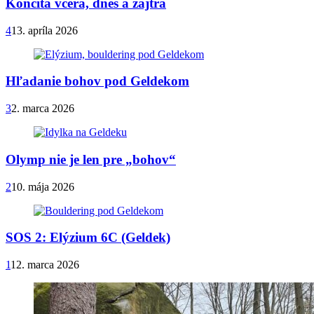
Končitá včera, dnes a zajtra
4
13. apríla 2026
Hľadanie bohov pod Geldekom
3
2. marca 2026
Olymp nie je len pre „bohov“
2
10. mája 2026
SOS 2: Elýzium 6C (Geldek)
1
12. marca 2026