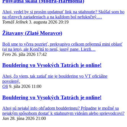
Posvätná skala (Modra-Harmónia)
Ahoj, vedel by si prosím updatnuť link na stiahnutie? Skúšal som ho
na rôznych zariadeniach a na každom bol nefuknčný.…
Tomáš Jelínek
3. augusta 2026 20:19
Žitavany (Zlaté Moravce)
Boli sme to včera pozrieť, prekvapivo celkom príjemná mini oblasť
(aj na leto), ale Končitá to není, jasný pane. Liezli…
Fero
26. júla 2026 17:42
Bouldering vo Vysokých Tatrách je online!
Ahoj, čo viem, tak zatiaľ nie je bouldering vo VT oficiálne
povolený.
Oli
9. júla 2026 11:00
Bouldering vo Vysokých Tatrách je online!
Ahoj sú nejaké info ohľadom boulderingu? Prípadne je možné sa
nejakým spôsobom dostať k stiahnutym videám alebo sprievodcovi?
Jan
28. júna 2026 21:00