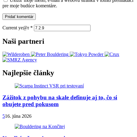
Uložiť moje meno, e-mail a webovú stránku v tomto prehliadači
pre moje budúce komentáre.
Current ye@r
*
Naši partneri
Najlepšie články
Zážitok z pohybu na skale definuje aj to, čo si
obujete pred pokusom
5
16. júna 2026