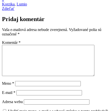
Korzika
,
Lumio
Zdieľať
Pridaj komentár
Vaša e-mailová adresa nebude zverejnená.
Vyžadované polia sú
označené
*
Komentár
*
Meno
*
E-mail
*
Adresa webu