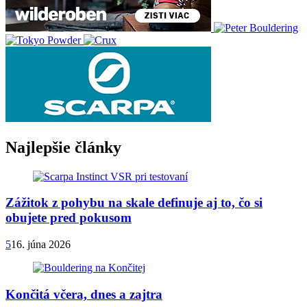
Najlepšie články
Zážitok z pohybu na skale definuje aj to, čo si
obujete pred pokusom
5
16. júna 2026
Končitá včera, dnes a zajtra