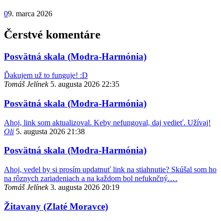
0
9. marca 2026
Čerstvé komentáre
Posvätná skala (Modra-Harmónia)
Ďakujem už to funguje! :D
Tomáš Jelínek
5. augusta 2026 22:35
Posvätná skala (Modra-Harmónia)
Ahoj, link som aktualizoval. Keby nefungoval, daj vedieť. Užívaj!
Oli
5. augusta 2026 21:38
Posvätná skala (Modra-Harmónia)
Ahoj, vedel by si prosím updatnuť link na stiahnutie? Skúšal som ho
na rôznych zariadeniach a na každom bol nefuknčný.…
Tomáš Jelínek
3. augusta 2026 20:19
Žitavany (Zlaté Moravce)