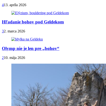
4
13. apríla 2026
Hľadanie bohov pod Geldekom
3
2. marca 2026
Olymp nie je len pre „bohov“
2
10. mája 2026