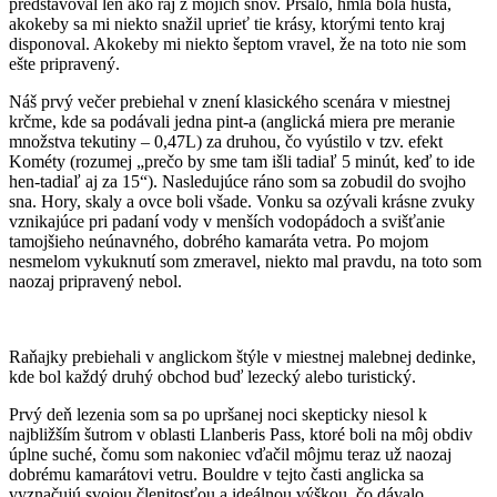
predstavoval len ako raj z mojich snov. Pršalo, hmla bola hustá,
akokeby sa mi niekto snažil uprieť tie krásy, ktorými tento kraj
disponoval. Akokeby mi niekto šeptom vravel, že na toto nie som
ešte pripravený.
Náš prvý večer prebiehal v znení klasického scenára v miestnej
krčme, kde sa podávali jedna pint-a (anglická miera pre meranie
množstva tekutiny – 0,47L) za druhou, čo vyústilo v tzv. efekt
Kométy (rozumej „prečo by sme tam išli tadiaľ 5 minút, keď to ide
hen-tadiaľ aj za 15“). Nasledujúce ráno som sa zobudil do svojho
sna. Hory, skaly a ovce boli všade. Vonku sa ozývali krásne zvuky
vznikajúce pri padaní vody v menších vodopádoch a svišťanie
tamojšieho neúnavného, dobrého kamaráta vetra. Po mojom
nesmelom vykuknutí som zmeravel, niekto mal pravdu, na toto som
naozaj pripravený nebol.
Raňajky prebiehali v anglickom štýle v miestnej malebnej dedinke,
kde bol každý druhý obchod buď lezecký alebo turistický.
Prvý deň lezenia som sa po upršanej noci skepticky niesol k
najbližším šutrom v oblasti Llanberis Pass, ktoré boli na môj obdiv
úplne suché, čomu som nakoniec vďačil môjmu teraz už naozaj
dobrému kamarátovi vetru. Bouldre v tejto časti anglicka sa
vyznačujú svojou členitosťou a ideálnou výškou, čo dávalo