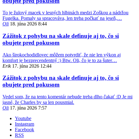
obujete pred pokusom
To je žulový macek v lesných hlbinách medzi Zoškou a nádržou
Fugelka. Pomaly sa spracováva, len treba počkať na jeseň,…
Oli
18. júna 2026 8:44
Zážitok z pohybu na skale definuje aj to, čo si
obujete pred pokusom
Ako širokochodidlovec môžem potvrdiť, že nie len výkon aj
komfort je bezprecendentný :) Btw. Oli, čo je to za šuter…
Erik
17. júna 2026 12:44
Zážitok z pohybu na skale definuje aj to, čo si
obujete pred pokusom
Vedel som, že na tento komentár nebude treba dlho čakať :D Je mi
jasné, že Charles by sa len pousmial.
Oli
17. júna 2026 7:57
Youtube
Instagram
Facebook
RSS