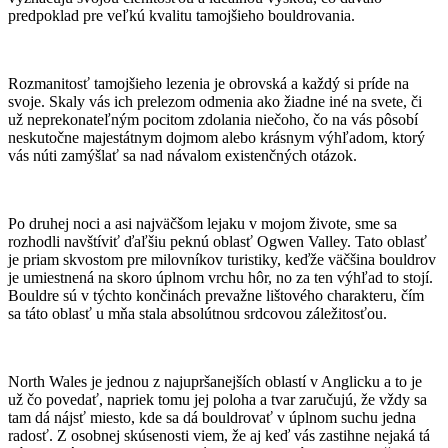
predpoklad pre veľkú kvalitu tamojšieho bouldrovania.
Rozmanitosť tamojšieho lezenia je obrovská a každý si príde na
svoje. Skaly vás ich prelezom odmenia ako žiadne iné na svete, či
už neprekonateľným pocitom zdolania niečoho, čo na vás pôsobí
neskutočne majestátnym dojmom alebo krásnym výhľadom, ktorý
vás núti zamýšlať sa nad návalom existenčných otázok.
Po druhej noci a asi najväčšom lejaku v mojom živote, sme sa
rozhodli navštíviť ďaľšiu peknú oblasť Ogwen Valley. Tato oblasť
je priam skvostom pre milovníkov turistiky, keďže väčšina bouldrov
je umiestnená na skoro úplnom vrchu hôr, no za ten výhľad to stojí.
Bouldre sú v týchto končinách prevažne lištového charakteru, čím
sa táto oblasť u mňa stala absolútnou srdcovou záležitosťou.
North Wales je jednou z najupršanejších oblastí v Anglicku a to je
už čo povedať, napriek tomu jej poloha a tvar zaručujú, že vždy sa
tam dá nájsť miesto, kde sa dá bouldrovať v úplnom suchu jedna
radosť. Z osobnej skúsenosti viem, že aj keď vás zastihne nejaká tá