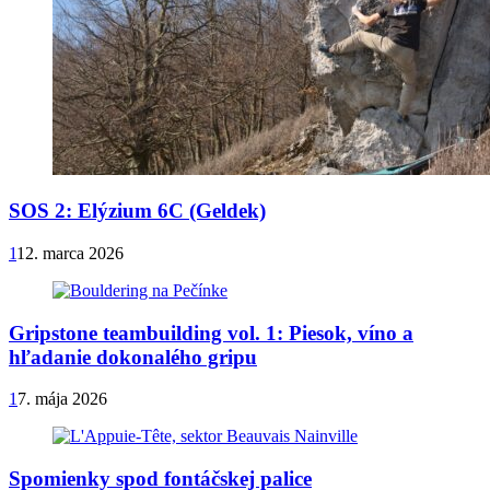
SOS 2: Elýzium 6C (Geldek)
1
12. marca 2026
Gripstone teambuilding vol. 1: Piesok, víno a
hľadanie dokonalého gripu
1
7. mája 2026
Spomienky spod fontáčskej palice