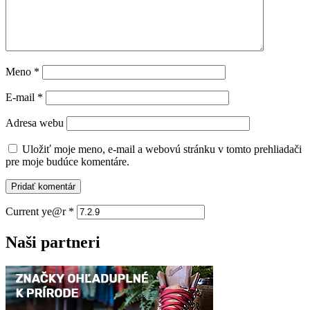
Meno
*
E-mail
*
Adresa webu
Uložiť moje meno, e-mail a webovú stránku v tomto prehliadači
pre moje budúce komentáre.
Current ye@r
*
Naši partneri