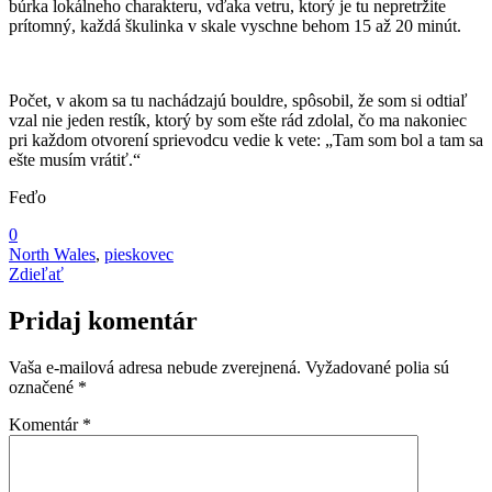
búrka lokálneho charakteru, vďaka vetru, ktorý je tu nepretržite
prítomný, každá škulinka v skale vyschne behom 15 až 20 minút.
Počet, v akom sa tu nachádzajú bouldre, spôsobil, že som si odtiaľ
vzal nie jeden restík, ktorý by som ešte rád zdolal, čo ma nakoniec
pri každom otvorení sprievodcu vedie k vete: „Tam som bol a tam sa
ešte musím vrátiť.“
Feďo
0
North Wales
,
pieskovec
Zdieľať
Pridaj komentár
Vaša e-mailová adresa nebude zverejnená.
Vyžadované polia sú
označené
*
Komentár
*