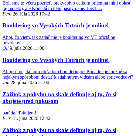
Boli sme to včera pozrieť, prekvapivo celkom príjemná mini oblasť
(aj na leto), ale Končitá to není, jasný pane. Liezli…
Fero
26. júla 2026 17:42
Bouldering vo Vysokých Tatrách je online!
Ahoj, čo viem, tak zatiaľ nie je bouldering vo VT oficiálne
povolený.
Oli
9. júla 2026 11:00
Bouldering vo Vysokých Tatrách je online!
Ahoj sú nejaké info ohľadom boulderingu? Prípadne je možné sa
nejakým spôsobom dostať k stiahnutym videám alebo sprievodcovi?
Jan
28. júna 2026 21:00
Zážitok z pohybu na skale definuje aj to, čo si
obujete pred pokusom
paráda, ďakujem!
Erik
18. júna 2026 12:42
Zážitok z pohybu na skale definuje aj to, čo si