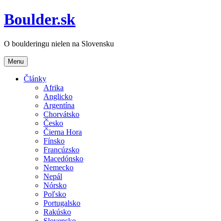
Boulder.sk
O boulderingu nielen na Slovensku
Menu
Články
Afrika
Anglicko
Argentína
Chorvátsko
Česko
Čierna Hora
Fínsko
Francúzsko
Macedónsko
Nemecko
Nepál
Nórsko
Poľsko
Portugalsko
Rakúsko
Slovensko