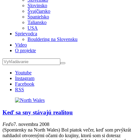
Slovinsko
Švajčiarsko
Španielsko
Taliansko
USA
Sprievodca
Bouldering na Slovensku
Video
O projekte
Youtube
Instagram
Facebook
RSS
Keď sa sny stávajú realitou
Feďo
7. novembra 2008
(Spomienky na North Wales) Bol piatok večer, keď som prvýkrát
nahliadol otvorenými očami do krajiny, ktorú som si doteraz