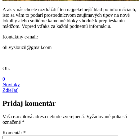
A ak v nás chcete rozdráždiť ten najpekelnejší hlad po informáciach,
isto sa vám to podarí prostredníctvom zaujímavých tipov na nové
lokality alebo solitérne kamenné bloky vhodné k preplieskaniu
mádžom. Vopred vďaka za každú podnetnú informáciu.
Kontaktný e-mail:
oli.vyslouzil@gmail.com
Oli.
0
Novinky
Zdieľať
Pridaj komentár
Vaša e-mailová adresa nebude zverejnená.
Vyžadované polia sú
označené
*
Komentár
*