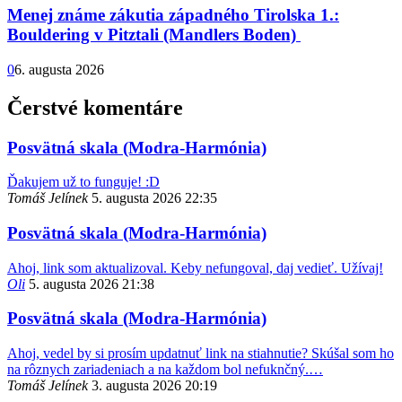
Menej známe zákutia západného Tirolska 1.:
Bouldering v Pitztali (Mandlers Boden)
0
6. augusta 2026
Čerstvé komentáre
Posvätná skala (Modra-Harmónia)
Ďakujem už to funguje! :D
Tomáš Jelínek
5. augusta 2026 22:35
Posvätná skala (Modra-Harmónia)
Ahoj, link som aktualizoval. Keby nefungoval, daj vedieť. Užívaj!
Oli
5. augusta 2026 21:38
Posvätná skala (Modra-Harmónia)
Ahoj, vedel by si prosím updatnuť link na stiahnutie? Skúšal som ho
na rôznych zariadeniach a na každom bol nefuknčný.…
Tomáš Jelínek
3. augusta 2026 20:19