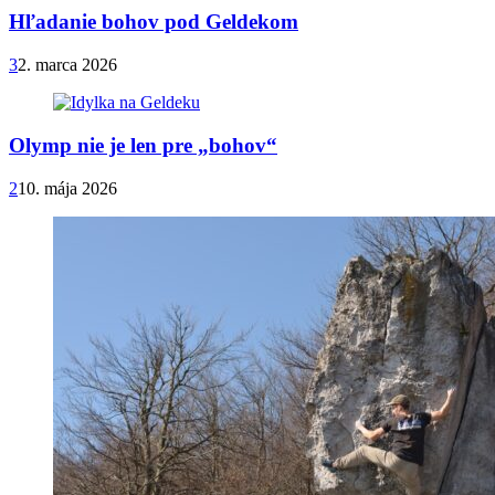
Hľadanie bohov pod Geldekom
3
2. marca 2026
Olymp nie je len pre „bohov“
2
10. mája 2026