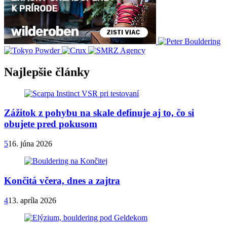
Najlepšie články
Zážitok z pohybu na skale definuje aj to, čo si
obujete pred pokusom
5
16. júna 2026
Končitá včera, dnes a zajtra
4
13. apríla 2026