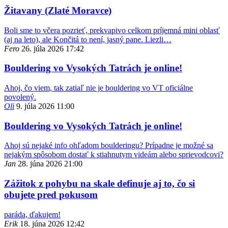
Žitavany (Zlaté Moravce)
Boli sme to včera pozrieť, prekvapivo celkom príjemná mini oblasť
(aj na leto), ale Končitá to není, jasný pane. Liezli…
Fero
26. júla 2026 17:42
Bouldering vo Vysokých Tatrách je online!
Ahoj, čo viem, tak zatiaľ nie je bouldering vo VT oficiálne
povolený.
Oli
9. júla 2026 11:00
Bouldering vo Vysokých Tatrách je online!
Ahoj sú nejaké info ohľadom boulderingu? Prípadne je možné sa
nejakým spôsobom dostať k stiahnutym videám alebo sprievodcovi?
Jan
28. júna 2026 21:00
Zážitok z pohybu na skale definuje aj to, čo si
obujete pred pokusom
paráda, ďakujem!
Erik
18. júna 2026 12:42