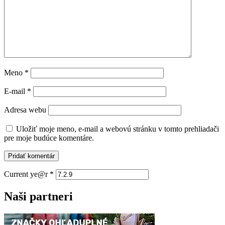
Meno
*
E-mail
*
Adresa webu
Uložiť moje meno, e-mail a webovú stránku v tomto prehliadači
pre moje budúce komentáre.
Current ye@r
*
Naši partneri