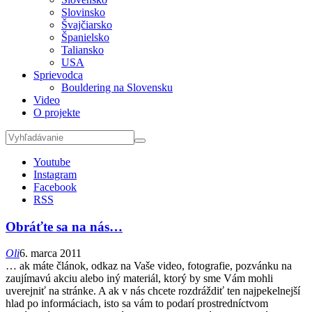
Slovinsko
Švajčiarsko
Španielsko
Taliansko
USA
Sprievodca
Bouldering na Slovensku
Video
O projekte
Youtube
Instagram
Facebook
RSS
Obráťte sa na nás…
Oli
6. marca 2011
… ak máte článok, odkaz na Vaše video, fotografie, pozvánku na
zaujímavú akciu alebo iný materiál, ktorý by sme Vám mohli
uverejniť na stránke. A ak v nás chcete rozdráždiť ten najpekelnejší
hlad po informáciach, isto sa vám to podarí prostredníctvom