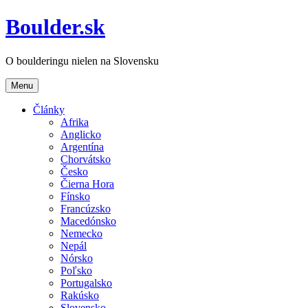
Boulder.sk
O boulderingu nielen na Slovensku
Menu
Články
Afrika
Anglicko
Argentína
Chorvátsko
Česko
Čierna Hora
Fínsko
Francúzsko
Macedónsko
Nemecko
Nepál
Nórsko
Poľsko
Portugalsko
Rakúsko
Slovensko