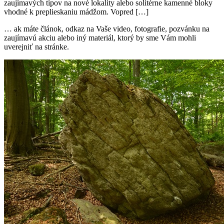
zaujímavých tipov na nové lokality alebo solitérne kamenné bloky
vhodné k preplieskaniu mádžom. Vopred […]
… ak máte článok, odkaz na Vaše video, fotografie, pozvánku na
zaujímavú akciu alebo iný materiál, ktorý by sme Vám mohli
uverejniť na stránke.