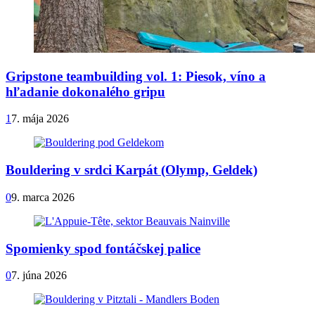
Gripstone teambuilding vol. 1: Piesok, víno a
hľadanie dokonalého gripu
1
7. mája 2026
Bouldering v srdci Karpát (Olymp, Geldek)
0
9. marca 2026
Spomienky spod fontáčskej palice
0
7. júna 2026