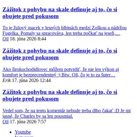
Zážitok z pohybu na skale definuje aj to, čo si
obujete pred pokusom
To je žulový macek v lesných hlbinách medzi Zoškou a nádržou
Fugelka. Pomaly sa spracováva, len treba počkať na jeseň,…
Oli
18. júna 2026 8:44
Zážitok z pohybu na skale definuje aj to, čo si
obujete pred pokusom
Ako širokochodidlovec môžem potvrdiť, že nie len výkon aj
komfort je bezprecendentný :) Btw. Oli, čo je to za šuter…
Erik
17. júna 2026 12:44
Zážitok z pohybu na skale definuje aj to, čo si
obujete pred pokusom
Vedel som, že na tento komentár nebude treba dlho čakať :D Je mi
jasné, že Charles by sa len pousmial.
Oli
17. júna 2026 7:57
Youtube