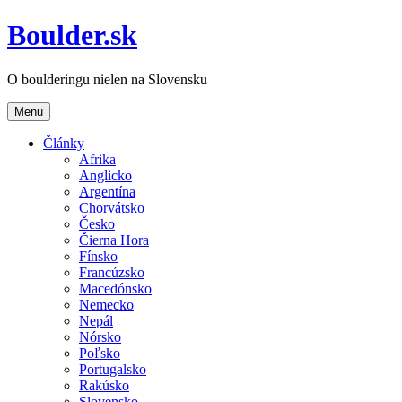
Boulder.sk
O boulderingu nielen na Slovensku
Menu
Články
Afrika
Anglicko
Argentína
Chorvátsko
Česko
Čierna Hora
Fínsko
Francúzsko
Macedónsko
Nemecko
Nepál
Nórsko
Poľsko
Portugalsko
Rakúsko
Slovensko