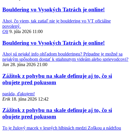
Bouldering vo Vysokých Tatrách je online!
Ahoj, čo viem, tak zatiaľ nie je bouldering vo VT oficiálne
povolený.
Oli
9. júla 2026 11:00
Bouldering vo Vysokých Tatrách je online!
Ahoj sú nejaké info ohľadom boulderingu? Prípadne je možné sa
nejakým spôsobom dostať k stiahnutym videám alebo sprievodcovi?
Jan
28. júna 2026 21:00
Zážitok z pohybu na skale definuje aj to, čo si
obujete pred pokusom
paráda, ďakujem!
Erik
18. júna 2026 12:42
Zážitok z pohybu na skale definuje aj to, čo si
obujete pred pokusom
To je žulový macek v lesných hlbinách medzi Zoškou a nádržou