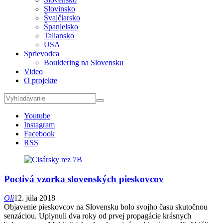
Slovinsko
Švajčiarsko
Španielsko
Taliansko
USA
Sprievodca
Bouldering na Slovensku
Video
O projekte
Youtube
Instagram
Facebook
RSS
Poctivá vzorka slovenských pieskovcov
Oli
12. júla 2018
Objavenie pieskovcov na Slovensku bolo svojho času skutočnou
senzáciou. Uplynuli dva roky od prvej propagácie krásnych