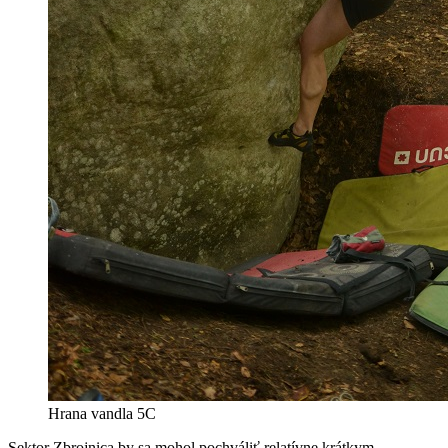
Hrana vandla 5C
Sektor Zbrojnica by sa mohol pochváliť relatívne krátkym