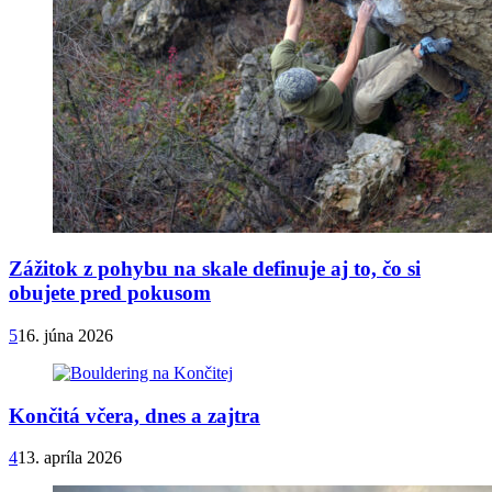
Zážitok z pohybu na skale definuje aj to, čo si
obujete pred pokusom
5
16. júna 2026
Končitá včera, dnes a zajtra
4
13. apríla 2026