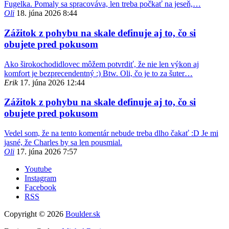
Fugelka. Pomaly sa spracováva, len treba počkať na jeseň,…
Oli
18. júna 2026 8:44
Zážitok z pohybu na skale definuje aj to, čo si
obujete pred pokusom
Ako širokochodidlovec môžem potvrdiť, že nie len výkon aj
komfort je bezprecendentný :) Btw. Oli, čo je to za šuter…
Erik
17. júna 2026 12:44
Zážitok z pohybu na skale definuje aj to, čo si
obujete pred pokusom
Vedel som, že na tento komentár nebude treba dlho čakať :D Je mi
jasné, že Charles by sa len pousmial.
Oli
17. júna 2026 7:57
Youtube
Instagram
Facebook
RSS
Copyright © 2026
Boulder.sk