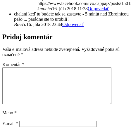
https://www.facebook.com/ivo.cappajz/posts/15
kmocho
16. júla 2018 11:28
Odpovedať
chalani keď tu budete tak sa zastavte - 5 minút nad Zbrojnicou
pešo ... parádne ste to urobili !
Bresťo
16. júla 2018 23:44
Odpovedať
Pridaj komentár
Vaša e-mailová adresa nebude zverejnená.
Vyžadované polia sú
označené
*
Komentár
*
Meno
*
E-mail
*