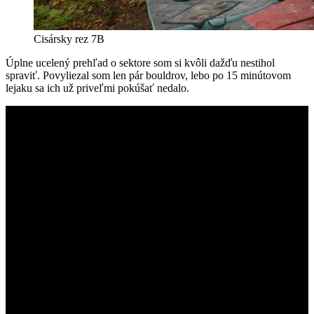
Cisársky rez 7B
Úplne ucelený prehľad o sektore som si kvôli dažďu nestihol
spraviť. Povyliezal som len pár bouldrov, lebo po 15 minútovom
lejaku sa ich už priveľmi pokúšať nedalo.