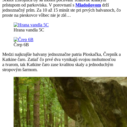
prístupom od parkoviska. V porovnaní s
Mladoňovom
drží
jednoznačný prím. Za 10 až 15 minút ste pri prvých balvanoch, čo
proste na pieskovce vôbec nie je zlé…
Hrana vandla 5C
Črep 6B
Medzi najkrajšie balvany jednoznačne patria Ploskačka, Črepník a
Katkine čaro. Zatiaľ čo prvé dva vynikajú svojou mohutnosťou
a tvarom, tak Katkine čaro zase kvalitou skaly a jednoduchým
stropovým šarmom.