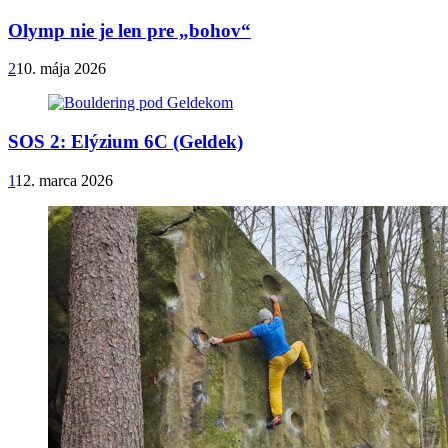
Olymp nie je len pre „bohov“
2
10. mája 2026
SOS 2: Elýzium 6C (Geldek)
1
12. marca 2026