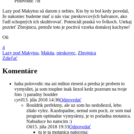
Polovodič 7B
Lazy pod Makytou sú darom z nebies. Kto by to bol kedy povedal,
že nakoniec budeme mať u nás viac pieskovcových balvanov, ako
ľudí schopných ich skultivovať. Potenciál praská vo švíkoch. Utekaj
pozrieť Zbrojnicu, pretože toto je poctivá vzorka domácej kuchyne!
Oli
4
Lazy pod Makytou
,
Makita
,
pieskovec
,
Zbrojnica
Zdieľať
Komentáre
haha polovodic ma asi milion rieseni a predsa je probem to
vymysliet, ja som touplne inak liezol kedz pozeram na tvoje
foto :) paradny boulder
cyril
13. júla 2018 14:36
Odpovedať
Bouldrik perfektny, ale uz som ho nedoliezol, lebo
zlialo vylez. Kazdopadne, nemal som pocit, ze som mal
program optimalne vymysleny, je to poriadna motanica.
Nabuduce ho natocim :)
Oli
15. júla 2018 19:33
Odpovedať
tu je ta motanica natocena: