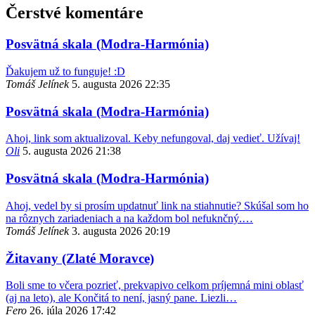
Čerstvé komentáre
Posvätná skala (Modra-Harmónia)
Ďakujem už to funguje! :D
Tomáš Jelínek
5. augusta 2026 22:35
Posvätná skala (Modra-Harmónia)
Ahoj, link som aktualizoval. Keby nefungoval, daj vedieť. Užívaj!
Oli
5. augusta 2026 21:38
Posvätná skala (Modra-Harmónia)
Ahoj, vedel by si prosím updatnuť link na stiahnutie? Skúšal som ho
na rôznych zariadeniach a na každom bol nefuknčný.…
Tomáš Jelínek
3. augusta 2026 20:19
Žitavany (Zlaté Moravce)
Boli sme to včera pozrieť, prekvapivo celkom príjemná mini oblasť
(aj na leto), ale Končitá to není, jasný pane. Liezli…
Fero
26. júla 2026 17:42