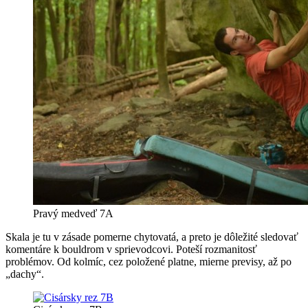
Pravý medveď 7A
Skala je tu v zásade pomerne chytovatá, a preto je dôležité sledovať
komentáre k bouldrom v sprievodcovi. Poteší rozmanitosť
problémov. Od kolmíc, cez položené platne, mierne previsy, až po
„dachy“.