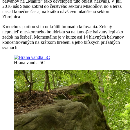
balvanov na „Makite“ (ako developeri túto oblasť nazvali). V júli
2016 nás Stano zobral do čerstvého sektoru Mladoňov, no a teraz
nastal konečne čas aj na krátku návštevu mladšieho sektoru
Zbrojnica.
Kmocho s partiou si tu odkrútili hromadu kefovania. Zelený
nepriateľ oneskoreného bouldristu sa na tamojšie balvany lepí ako
zadok na šerbeľ. Momentálne je v kurze asi 14 hlavných balvanov
koncentrovaných na krátkom hrebeni a jeho blízkych priľahlých
svahoch.
Hrana vandla 5C