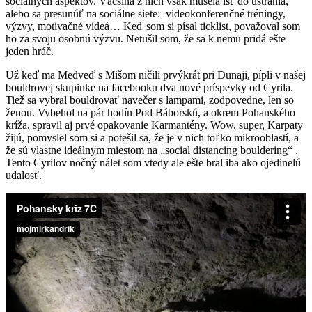
sociálnych aspektov. Väčšina z nich však musela ísť do ústrania,
alebo sa presunúť na sociálne siete: videokonferenčné tréningy,
výzvy, motivačné videá… Keď som si písal ticklist, považoval som
ho za svoju osobnú výzvu. Netušil som, že sa k nemu pridá ešte
jeden hráč.
Už keď ma Medveď s Mišom ničili prvýkrát pri Dunaji, pípli v našej
bouldrovej skupinke na facebooku dva nové príspevky od Cyrila.
Tiež sa vybral bouldrovať navečer s lampami, zodpovedne, len so
ženou. Vybehol na pár hodín Pod Báborskú, a okrem Pohanského
kríža, spravil aj prvé opakovanie Karmantény. Wow, super, Karpaty
žijú, pomyslel som si a potešil sa, že je v nich toľko mikrooblastí, a
že sú vlastne ideálnym miestom na „social distancing bouldering“ .
Tento Cyrilov nočný nálet som vtedy ale ešte bral iba ako ojedinelú
udalosť.