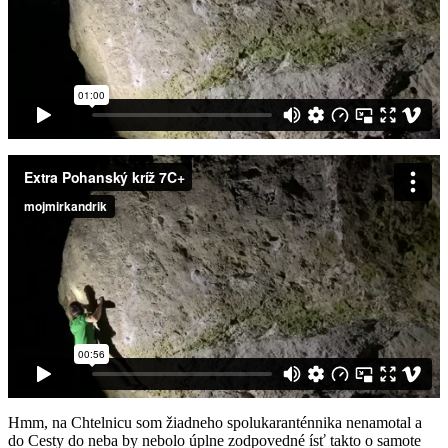
Hmm, na Chtelnicu som žiadneho spolukaranténnika nenamotal a
do Cesty do neba by nebolo úplne zodpovedné ísť takto o samote