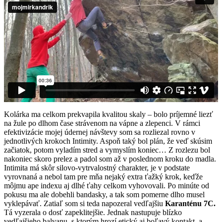
Kolárka ma celkom prekvapila kvalitou skaly – bolo príjemné liezť
na žule po dlhom čase strávenom na vápne a zlepenci. V rámci
efektivizácie mojej údernej návštevy som sa rozliezal rovno v
jednotlivých krokoch Intimity. Aspoň taký bol plán, že veď skúsim
začiatok, potom vyladím stred a vymyslím koniec… Z rozlezu bol
nakoniec skoro prelez a padol som až v poslednom kroku do madla.
Intimita má skôr silovo-vytrvalostný charakter, je v podstate
vyrovnaná a nebol tam pre mňa nejaký extra ťažký krok, keďže
môjmu ape indexu aj dlhé ťahy celkom vyhovovali. Po minúte od
pokusu ma ale dobehli bandasky, a tak som pomerne dlho musel
vyklepávať. Zatiaľ som si teda napozeral vedľajšiu
Karanténu 7C.
Tá vyzerala o dosť zapeklitejšie. Jednak nastupuje blízko
vedľajšieho balvanu, s ktorým hrozí etický aj boľavý kontakt, a