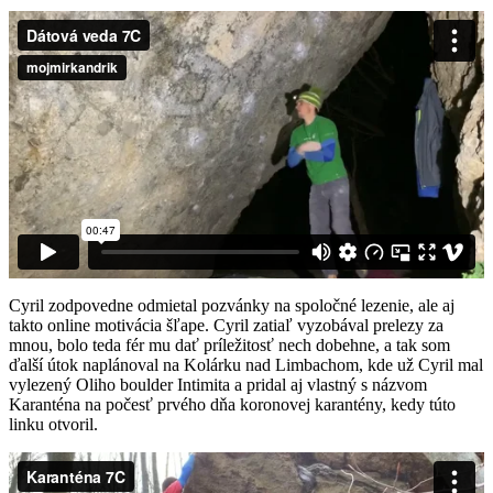
Cyril zodpovedne odmietal pozvánky na spoločné lezenie, ale aj
takto online motivácia šľape. Cyril zatiaľ vyzobával prelezy za
mnou, bolo teda fér mu dať príležitosť nech dobehne, a tak som
ďalší útok naplánoval na Kolárku nad Limbachom, kde už Cyril mal
vylezený Oliho boulder Intimita a pridal aj vlastný s názvom
Karanténa na počesť prvého dňa koronovej karantény, kedy túto
linku otvoril.