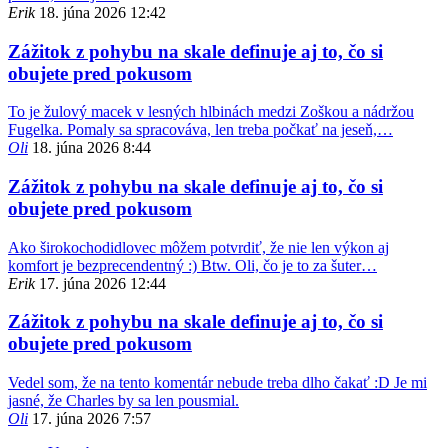
Erik
18. júna 2026 12:42
Zážitok z pohybu na skale definuje aj to, čo si
obujete pred pokusom
To je žulový macek v lesných hlbinách medzi Zoškou a nádržou
Fugelka. Pomaly sa spracováva, len treba počkať na jeseň,…
Oli
18. júna 2026 8:44
Zážitok z pohybu na skale definuje aj to, čo si
obujete pred pokusom
Ako širokochodidlovec môžem potvrdiť, že nie len výkon aj
komfort je bezprecendentný :) Btw. Oli, čo je to za šuter…
Erik
17. júna 2026 12:44
Zážitok z pohybu na skale definuje aj to, čo si
obujete pred pokusom
Vedel som, že na tento komentár nebude treba dlho čakať :D Je mi
jasné, že Charles by sa len pousmial.
Oli
17. júna 2026 7:57