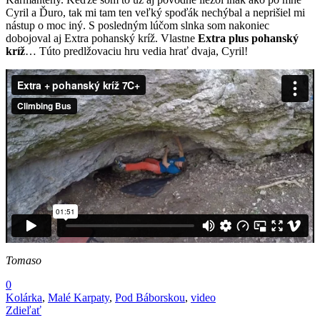
Cyril a Ďuro, tak mi tam ten veľký spoďák nechýbal a neprišiel mi
nástup o moc iný. S posledným lúčom slnka som nakoniec
dobojoval aj Extra pohanský kríž. Vlastne
Extra plus pohanský
kríž
… Túto predlžovaciu hru vedia hrať dvaja, Cyril!
Tomaso
0
Kolárka
,
Malé Karpaty
,
Pod Báborskou
,
video
Zdieľať