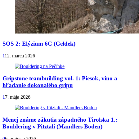
SOS 2: Elýzium 6C (Geldek)
1
12. marca 2026
Gripstone teambuilding vol. 1: Piesok, víno a
hľadanie dokonalého gripu
1
7. mája 2026
Menej známe zákutia západného Tirolska 1.:
Bouldering v Pitztali (Mandlers Boden)
0
6. augusta 2026