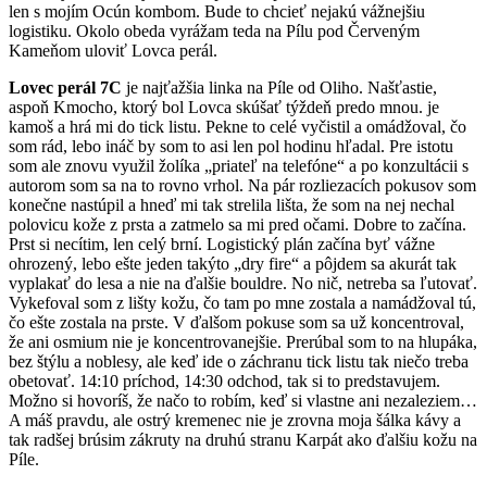
len s mojím Ocún kombom. Bude to chcieť nejakú vážnejšiu
logistiku. Okolo obeda vyrážam teda na Pílu pod Červeným
Kameňom uloviť Lovca perál.
Lovec perál 7C
je najťažšia linka na Píle od Oliho. Našťastie,
aspoň Kmocho, ktorý bol Lovca skúšať týždeň predo mnou. je
kamoš a hrá mi do tick listu. Pekne to celé vyčistil a omádžoval, čo
som rád, lebo ináč by som to asi len pol hodinu hľadal. Pre istotu
som ale znovu využil žolíka „priateľ na telefóne“ a po konzultácii s
autorom som sa na to rovno vrhol. Na pár rozliezacích pokusov som
konečne nastúpil a hneď mi tak strelila lišta, že som na nej nechal
polovicu kože z prsta a zatmelo sa mi pred očami. Dobre to začína.
Prst si necítim, len celý brní. Logistický plán začína byť vážne
ohrozený, lebo ešte jeden takýto „dry fire“ a pôjdem sa akurát tak
vyplakať do lesa a nie na ďalšie bouldre. No nič, netreba sa ľutovať.
Vykefoval som z lišty kožu, čo tam po mne zostala a namádžoval tú,
čo ešte zostala na prste. V ďalšom pokuse som sa už koncentroval,
že ani osmium nie je koncentrovanejšie. Prerúbal som to na hlupáka,
bez štýlu a noblesy, ale keď ide o záchranu tick listu tak niečo treba
obetovať. 14:10 príchod, 14:30 odchod, tak si to predstavujem.
Možno si hovoríš, že načo to robím, keď si vlastne ani nezaleziem…
A máš pravdu, ale ostrý kremenec nie je zrovna moja šálka kávy a
tak radšej brúsim zákruty na druhú stranu Karpát ako ďalšiu kožu na
Píle.