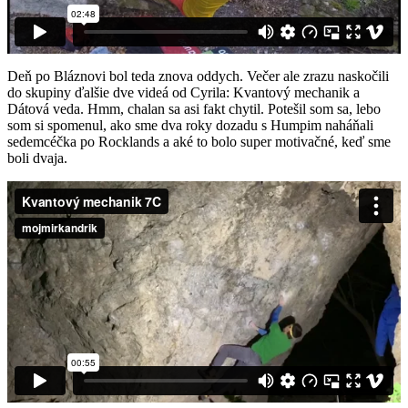
Deň po Bláznovi bol teda znova oddych. Večer ale zrazu naskočili
do skupiny ďalšie dve videá od Cyrila: Kvantový mechanik a
Dátová veda. Hmm, chalan sa asi fakt chytil. Potešil som sa, lebo
som si spomenul, ako sme dva roky dozadu s Humpim naháňali
sedemcéčka po Rocklands a aké to bolo super motivačné, keď sme
boli dvaja.