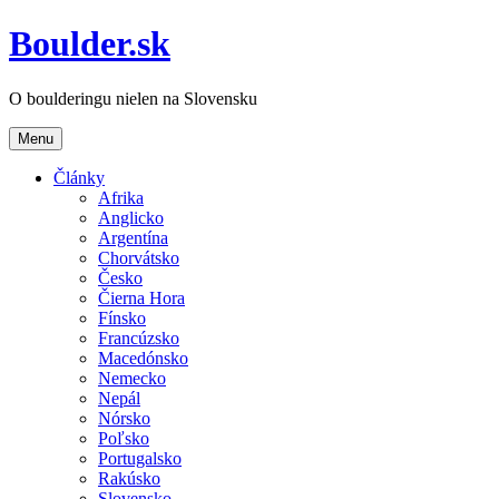
Boulder.sk
O boulderingu nielen na Slovensku
Menu
Články
Afrika
Anglicko
Argentína
Chorvátsko
Česko
Čierna Hora
Fínsko
Francúzsko
Macedónsko
Nemecko
Nepál
Nórsko
Poľsko
Portugalsko
Rakúsko
Slovensko