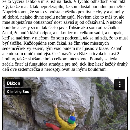
že to vyzerá ľahko a musí ísť na flash. V týchto odhadoch som fakt
zlý, takže ma až tak neprekvapilo, že som dostal poriadne po držke.
Napriek tomu, že sú to v podstate všetko pozitívne chyty a aj nohy
sú dobré, nejako divne spolu nefungujú. Neviem ako to máš ty, ale
mne subjektívna obtiažnosť dosť závisí aj od očakávaní. Niektoré
bouldre a cesty sa mi tak často javia ľahšie ako som od začiatku
čakal, že budú klásť odpor, a nakoniec mi celkom sadli, a naopak,
keď sa nadriem v niečom, čo som podcenil, tak sa mi zdá, že to musí
byť ťažšie. Každopádne som čakal, že čím viac miestnych
sedemcéčiek vyleziem, tým viac budem mať jasno v klase. Zatiaľ
ale nie som o nič múdrejší. Celá návšteva Blázna trvala len asi 2
hodiny, takže skúšanie bolo celkom intenzívne. Pomaly sa teda
začala črtať aj fungujúca stratégia pre môj tick list: liezť každý druhý
deň dve sedemcéčka a nerozptylovať sa inými bouldrami.