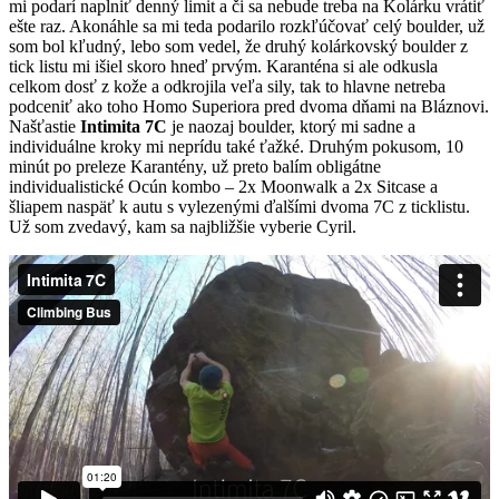
mi podarí naplniť denný limit a či sa nebude treba na Kolárku vrátiť
ešte raz. Akonáhle sa mi teda podarilo rozkľúčovať celý boulder, už
som bol kľudný, lebo som vedel, že druhý kolárkovský boulder z
tick listu mi išiel skoro hneď prvým. Karanténa si ale odkusla
celkom dosť z kože a odkrojila veľa sily, tak to hlavne netreba
podceniť ako toho Homo Superiora pred dvoma dňami na Bláznovi.
Našťastie
Intimita 7C
je naozaj boulder, ktorý mi sadne a
individuálne kroky mi neprídu také ťažké. Druhým pokusom, 10
minút po preleze Karantény, už preto balím obligátne
individualistické Ocún kombo – 2x Moonwalk a 2x Sitcase a
šliapem naspäť k autu s vylezenými ďalšími dvoma 7C z ticklistu.
Už som zvedavý, kam sa najbližšie vyberie Cyril.