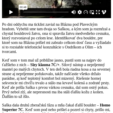
Po dni oddychu ma ticklist zavial na Blázna pod Plaveckým
hradom. Vybehli sme tam dvaja so Saškou, a kým som ja rozmŕzal a
chystal bouldrovú žatvu, ona si spravila žatvu medvedieho cesnaku,
ktorý rozvoniaval po celom lese. Identifikovať dva bouldre, pre
ktoré som na Blázna prišiel mi zabralo celkom dosť času a vyžiadalo
si to rozsiahle telefonické konzultácie s Ondríkom a Olim – ich
tvorcami.
Keď som v tom mal už približne jasno, pustil som sa najprv do
ťažšieho z nich –
Slzy klauna 7C/+
. Silový nástup a nepríjemný
mantel po malých chytoch. V ten deň bola riadna kosa a na severnej
strane aj nepríjemne pofukovalo, takže našťastie všetko držalo
parádne, aj keď teplotný komfort bol mizerný. Riešenie hornej
sekvencie mi chvíľu trvalo a stálo ma krvavé kolená a zodraté prsty.
Keď ale prišla Saška s prvou várkou cesnaku, dal som ostrý pokus.
Prvý nebol zlý, ale nepresnosti ma iba stáli ďalšiu kožu z kolien.
Ďalším to už išlo.
Saška dala druhú zberačskú fázu a mňa čakal ďalší boulder –
Homo
Superior 7C
. Keď som pod neho prišiel a pozrel si chyty, prišlo mi,