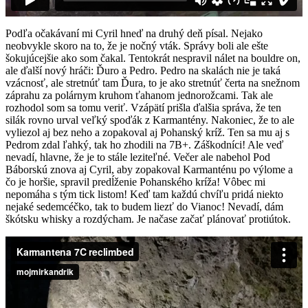
Podľa očakávaní mi Cyril hneď na druhý deň písal. Nejako
neobvykle skoro na to, že je nočný vták. Správy boli ale ešte
šokujúcejšie ako som čakal. Tentokrát nespravil nálet na bouldre on,
ale ďalší nový hráči: Ďuro a Pedro. Pedro na skalách nie je taká
vzácnosť, ale stretnúť tam Ďura, to je ako stretnúť čerta na snežnom
záprahu za polárnym kruhom ťahanom jednorožcami. Tak ale
rozhodol som sa tomu veriť. Vzápätí prišla ďalšia správa, že ten
silák rovno urval veľký spoďák z Karmantény. Nakoniec, že to ale
vyliezol aj bez neho a zopakoval aj Pohanský kríž. Ten sa mu aj s
Pedrom zdal ľahký, tak ho zhodili na 7B+. Záškodníci! Ale veď
nevadí, hlavne, že je to stále leziteľné. Večer ale nabehol Pod
Báborskú znova aj Cyril, aby zopakoval Karmanténu po výlome a
čo je horšie, spravil predĺženie Pohanského kríža! Vôbec mi
nepomáha s tým tick listom! Keď tam každú chvíľu pridá niekto
nejaké sedemcéčko, tak to budem liezť do Vianoc! Nevadí, dám
škótsku whisky a rozdýcham. Je načase začať plánovať protiútok.