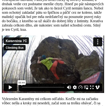
druhak vedie cez podstatne menšie chyty. Hneď po pár nástupových
pokusoch som vedel, že tak ako to liezol Cyril nemám šancu. Nebol
som ochotný zakladať pätu so špičkou a páčiť cez ne koleno, takže
malinký opačák bol pre mňa nedržateľný na posunutie pravej ruky
do bočáku, z ktorého sa už skáče do dobrej lišty z Intimity. Kreatíva
zabrala celkom dlho, ale nakoniec som našiel schodnú cestu. Silný
je ten Cyril, kua.
Vylezením Karantény mi celkom odľahlo. Keďže mi na začiatku
vôbec nešla a kroky mi nesedeli, začal som sa trošku obávať, či sa