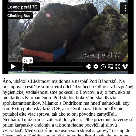
Áno, uhádol si! Ješitnosť ma dohnala naspäť Pod Báborskú. Na
prístupovej cestičke som stretol odchádzajúceho Oliho a z bezpečnej
hygienickej vzdialenosti sme pokecali o Lovcovi a aj o tom, ako sa
mu darilo s Karmanténou. Pod skalou bola záhorská divízia
spolukaranténnikov. Milanko s Ondríkom ma hneď nahuckali, aby
som Extra pohanský kríž 7C+, ako Cyril nazval toto predĺženie,
potiahol ešte viac sprava, tak ako to oni pôvodne zamýšľali.
Nedbám. Tu už som si zaliezol do sýtosti. Dlhé prízemné traverzy sú
priam karpatský endemit, a tak som riadne pocvičil aj silovú
vytrvalosť. Medzi ostrými pokusmi som skúsil aj „nový“ nástup do
Karmantény. Keďže som to už aj pôvodne liezol inak ako po mne