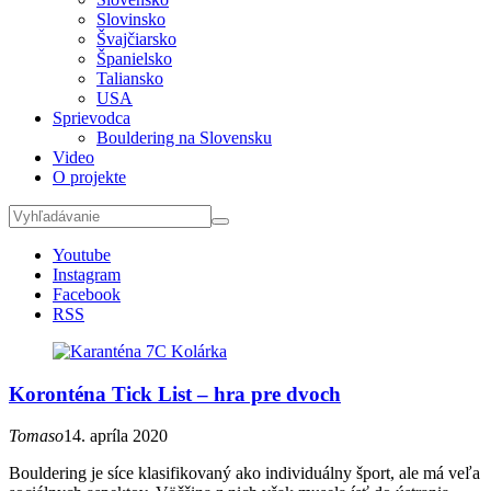
Slovinsko
Švajčiarsko
Španielsko
Taliansko
USA
Sprievodca
Bouldering na Slovensku
Video
O projekte
Youtube
Instagram
Facebook
RSS
Koronténa Tick List – hra pre dvoch
Tomaso
14. apríla 2020
Bouldering je síce klasifikovaný ako individuálny šport, ale má veľa