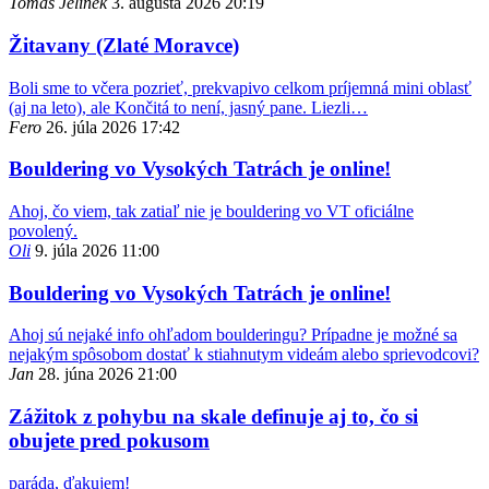
Tomáš Jelínek
3. augusta 2026 20:19
Žitavany (Zlaté Moravce)
Boli sme to včera pozrieť, prekvapivo celkom príjemná mini oblasť
(aj na leto), ale Končitá to není, jasný pane. Liezli…
Fero
26. júla 2026 17:42
Bouldering vo Vysokých Tatrách je online!
Ahoj, čo viem, tak zatiaľ nie je bouldering vo VT oficiálne
povolený.
Oli
9. júla 2026 11:00
Bouldering vo Vysokých Tatrách je online!
Ahoj sú nejaké info ohľadom boulderingu? Prípadne je možné sa
nejakým spôsobom dostať k stiahnutym videám alebo sprievodcovi?
Jan
28. júna 2026 21:00
Zážitok z pohybu na skale definuje aj to, čo si
obujete pred pokusom
paráda, ďakujem!