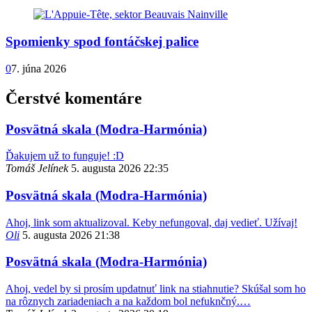
Spomienky spod fontáčskej palice
0
7. júna 2026
Čerstvé komentáre
Posvätná skala (Modra-Harmónia)
Ďakujem už to funguje! :D
Tomáš Jelínek
5. augusta 2026 22:35
Posvätná skala (Modra-Harmónia)
Ahoj, link som aktualizoval. Keby nefungoval, daj vedieť. Užívaj!
Oli
5. augusta 2026 21:38
Posvätná skala (Modra-Harmónia)
Ahoj, vedel by si prosím updatnuť link na stiahnutie? Skúšal som ho
na rôznych zariadeniach a na každom bol nefuknčný.…