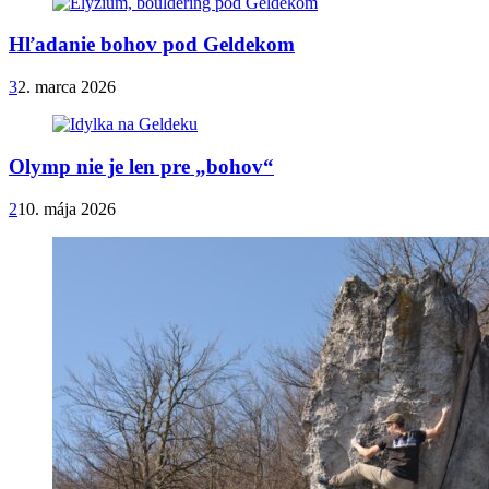
Hľadanie bohov pod Geldekom
3
2. marca 2026
Olymp nie je len pre „bohov“
2
10. mája 2026