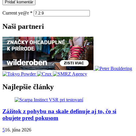
Current ye@r
*
Naši partneri
Najlepšie články
Zážitok z pohybu na skale definuje aj to, čo si
obujete pred pokusom
5
16. júna 2026