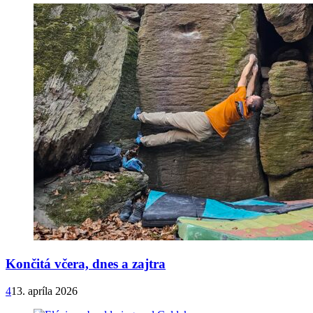
Končitá včera, dnes a zajtra
4
13. apríla 2026