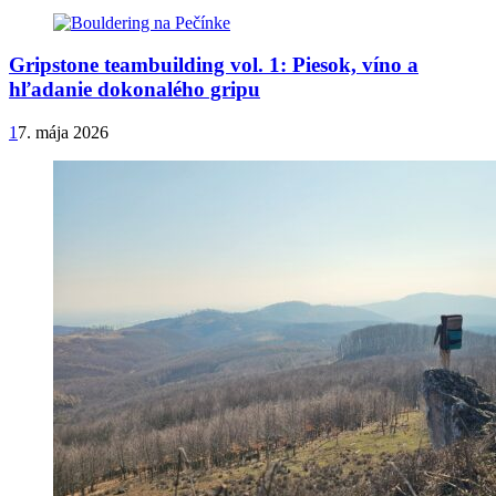
Gripstone teambuilding vol. 1: Piesok, víno a
hľadanie dokonalého gripu
1
7. mája 2026