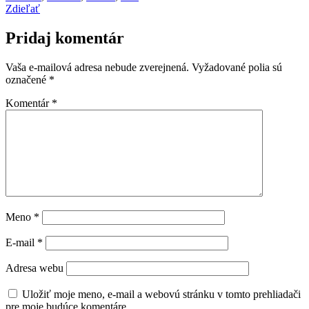
Zdieľať
Pridaj komentár
Vaša e-mailová adresa nebude zverejnená.
Vyžadované polia sú
označené
*
Komentár
*
Meno
*
E-mail
*
Adresa webu
Uložiť moje meno, e-mail a webovú stránku v tomto prehliadači
pre moje budúce komentáre.