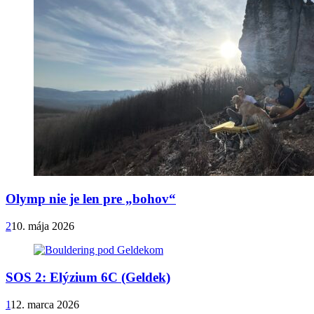
Olymp nie je len pre „bohov“
2
10. mája 2026
SOS 2: Elýzium 6C (Geldek)
1
12. marca 2026