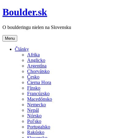
Boulder.sk
O boulderingu nielen na Slovensku
Menu
Články
Afrika
Anglicko
Argentína
Chorvátsko
Česko
Čierna Hora
Fínsko
Francúzsko
Macedónsko
Nemecko
Nepál
Nórsko
Poľsko
Portugalsko
Rakúsko
Slovensko