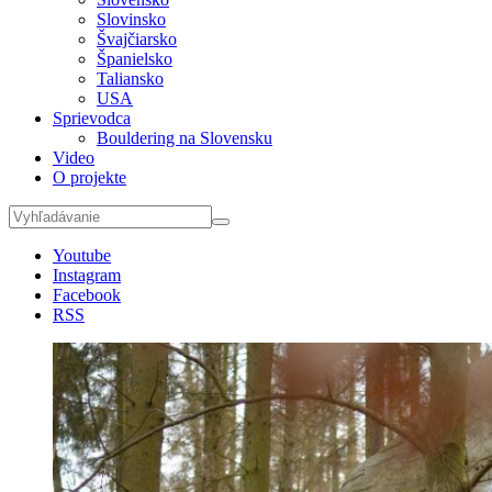
Slovinsko
Švajčiarsko
Španielsko
Taliansko
USA
Sprievodca
Bouldering na Slovensku
Video
O projekte
Youtube
Instagram
Facebook
RSS