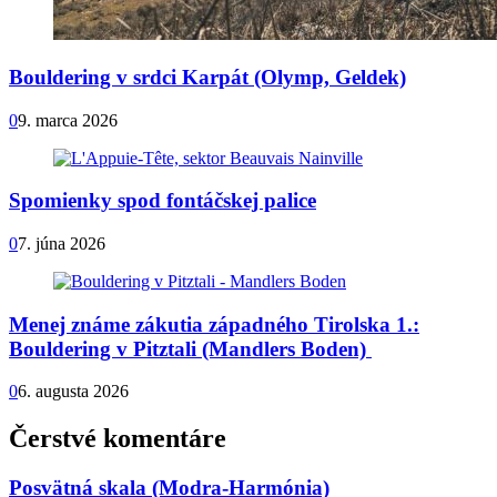
Bouldering v srdci Karpát (Olymp, Geldek)
0
9. marca 2026
Spomienky spod fontáčskej palice
0
7. júna 2026
Menej známe zákutia západného Tirolska 1.:
Bouldering v Pitztali (Mandlers Boden)
0
6. augusta 2026
Čerstvé komentáre
Posvätná skala (Modra-Harmónia)