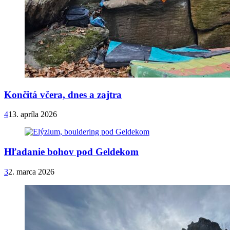
Končitá včera, dnes a zajtra
4
13. apríla 2026
Hľadanie bohov pod Geldekom
3
2. marca 2026