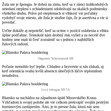
Žula nie je špongia. Je dobrá na zimu, keď sa v rámci krátkodobých
striedaní oteplení s ochladeniami odohrávajú na skalách podmienky
všetkého druhu. Práve pri otepleniach si vlhkosť vie poľahky
vydobyť svoje miesto, ale žula je strašne fajn, že je asertívna a vie si
povedať.
Určite dokáže aj nepotešiť, keď sa ocitne v pozícii oslabenia a vlhku
úplne podľahne. Tentokrát nám drobný risk vyšiel a za necelé dve
hodiny sme mali tú česť zoznámiť sa s jednou z najbližších
žulových radostí.
Orgasmic Scheizepunk 6B
Počasie nemohlo byť lepšie. Chladno a bezvetrie si nás získali, aj
keď orientácia svahu kvôli absencii slnečných lúčov teplomilom
nenahráva.
Levý tobogan SD 7A
Blansko sa nachádza na západnom úpätí Moravského Krasu.
Vzhľadom k svojej polohe ale vie celkom prekvapiť svojím pestrým
horninovým zastúpením. Áno, je to presne žula, ktorá nás sem