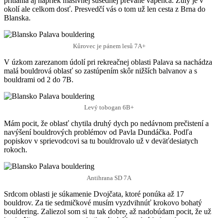
pritiahla aj napriek masívnej susednej prevahe vápenca. Žuly je v
okolí ale celkom dosť. Presvedčí vás o tom už len cesta z Brna do
Blanska.
Kůrovec je pánem lesů 7A+
V úzkom zarezanom údolí pri rekreačnej oblasti Palava sa nachádza
malá bouldrová oblasť so zastúpením skôr nižších balvanov a s
bouldrami od 2 do 7B.
Levý tobogan 6B+
Mám pocit, že oblasť chytila druhý dych po nedávnom prečistení a
navýšení bouldrových problémov od Pavla Dundáčka. Podľa
popiskov v sprievodcovi sa tu bouldrovalo už v deväťdesiatych
rokoch.
Antihrana SD 7A
Srdcom oblasti je súkamenie Dvojčata, ktoré ponúka až 17
bouldrov. Za tie sedmičkové musím vyzdvihnúť krokovo bohatý
bouldering. Zaliezol som si tu tak dobre, až nadobúdam pocit, že už