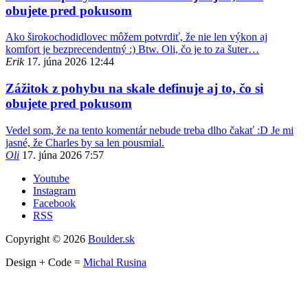
obujete pred pokusom
Ako širokochodidlovec môžem potvrdiť, že nie len výkon aj
komfort je bezprecendentný :) Btw. Oli, čo je to za šuter…
Erik
17. júna 2026 12:44
Zážitok z pohybu na skale definuje aj to, čo si
obujete pred pokusom
Vedel som, že na tento komentár nebude treba dlho čakať :D Je mi
jasné, že Charles by sa len pousmial.
Oli
17. júna 2026 7:57
Youtube
Instagram
Facebook
RSS
Copyright © 2026
Boulder.sk
Design + Code =
Michal Rusina