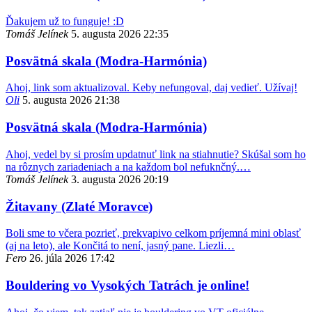
Ďakujem už to funguje! :D
Tomáš Jelínek
5. augusta 2026 22:35
Posvätná skala (Modra-Harmónia)
Ahoj, link som aktualizoval. Keby nefungoval, daj vedieť. Užívaj!
Oli
5. augusta 2026 21:38
Posvätná skala (Modra-Harmónia)
Ahoj, vedel by si prosím updatnuť link na stiahnutie? Skúšal som ho
na rôznych zariadeniach a na každom bol nefuknčný.…
Tomáš Jelínek
3. augusta 2026 20:19
Žitavany (Zlaté Moravce)
Boli sme to včera pozrieť, prekvapivo celkom príjemná mini oblasť
(aj na leto), ale Končitá to není, jasný pane. Liezli…
Fero
26. júla 2026 17:42
Bouldering vo Vysokých Tatrách je online!