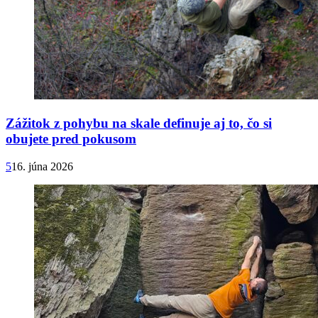
Zážitok z pohybu na skale definuje aj to, čo si
obujete pred pokusom
5
16. júna 2026