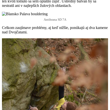
len kvôli tomuto sa sem oplatilo zájsť. Ústredný balvan by sa
nestratil ani v najlepších žulových oblastiach.
Antihrana SD 7A
Celkom zaujímave problémy, aj keď nižšie, ponúkajú aj dva kamene
nad Dvojčatami.