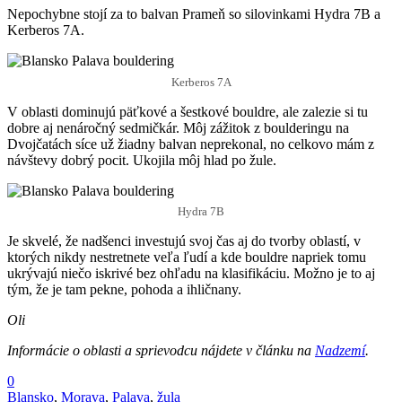
Nepochybne stojí za to balvan Prameň so silovinkami Hydra 7B a
Kerberos 7A.
Kerberos 7A
V oblasti dominujú päťkové a šestkové bouldre, ale zalezie si tu
dobre aj nenáročný sedmičkár. Môj zážitok z boulderingu na
Dvojčatách síce už žiadny balvan neprekonal, no celkovo mám z
návštevy dobrý pocit. Ukojila môj hlad po žule.
Hydra 7B
Je skvelé, že nadšenci investujú svoj čas aj do tvorby oblastí, v
ktorých nikdy nestretnete veľa ľudí a kde bouldre napriek tomu
ukrývajú niečo iskrivé bez ohľadu na klasifikáciu. Možno je to aj
tým, že je tam pekne, pohoda a ihličnany.
Oli
Informácie o oblasti a sprievodcu nájdete v článku na
Nadzemí
.
0
Blansko
,
Morava
,
Palava
,
žula