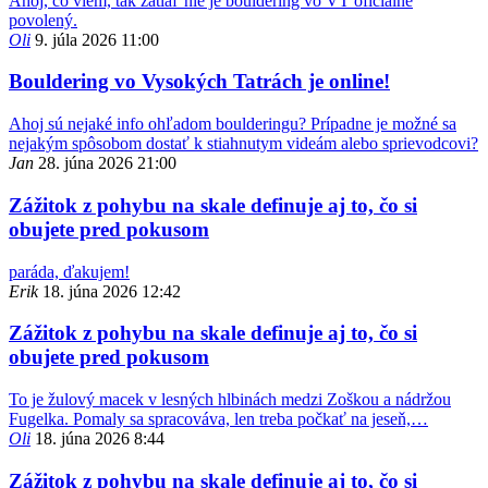
Ahoj, čo viem, tak zatiaľ nie je bouldering vo VT oficiálne
povolený.
Oli
9. júla 2026 11:00
Bouldering vo Vysokých Tatrách je online!
Ahoj sú nejaké info ohľadom boulderingu? Prípadne je možné sa
nejakým spôsobom dostať k stiahnutym videám alebo sprievodcovi?
Jan
28. júna 2026 21:00
Zážitok z pohybu na skale definuje aj to, čo si
obujete pred pokusom
paráda, ďakujem!
Erik
18. júna 2026 12:42
Zážitok z pohybu na skale definuje aj to, čo si
obujete pred pokusom
To je žulový macek v lesných hlbinách medzi Zoškou a nádržou
Fugelka. Pomaly sa spracováva, len treba počkať na jeseň,…
Oli
18. júna 2026 8:44
Zážitok z pohybu na skale definuje aj to, čo si