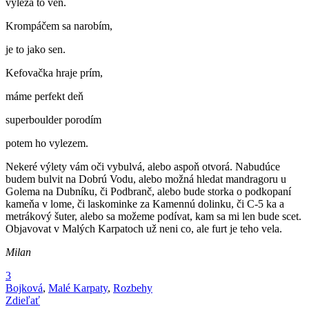
vylézá to ven.
Krompáčem sa narobím,
je to jako sen.
Kefovačka hraje prím,
máme perfekt deň
superboulder porodím
potem ho vylezem.
Nekeré výlety vám oči vybulvá, alebo aspoň otvorá. Nabudúce
budem bulvit na Dobrú Vodu, alebo možná hledat mandragoru u
Golema na Dubníku, či Podbranč, alebo bude storka o podkopaní
kameňa v lome, či laskominke za Kamennú dolinku, či C-5 ka a
metrákový šuter, alebo sa možeme podívat, kam sa mi len bude scet.
Objavovat v Malých Karpatoch už neni co, ale furt je teho vela.
Milan
3
Bojková
,
Malé Karpaty
,
Rozbehy
Zdieľať