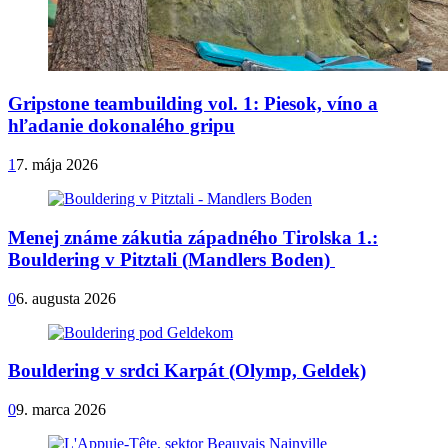
Gripstone teambuilding vol. 1: Piesok, víno a
hľadanie dokonalého gripu
1
7. mája 2026
Menej známe zákutia západného Tirolska 1.:
Bouldering v Pitztali (Mandlers Boden)
0
6. augusta 2026
Bouldering v srdci Karpát (Olymp, Geldek)
0
9. marca 2026