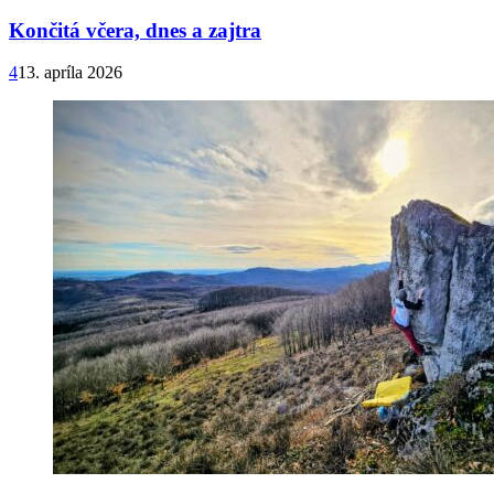
Končitá včera, dnes a zajtra
4
13. apríla 2026