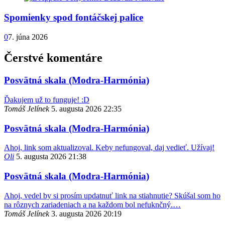
Spomienky spod fontáčskej palice
0
7. júna 2026
Čerstvé komentáre
Posvätná skala (Modra-Harmónia)
Ďakujem už to funguje! :D
Tomáš Jelínek
5. augusta 2026 22:35
Posvätná skala (Modra-Harmónia)
Ahoj, link som aktualizoval. Keby nefungoval, daj vedieť. Užívaj!
Oli
5. augusta 2026 21:38
Posvätná skala (Modra-Harmónia)
Ahoj, vedel by si prosím updatnuť link na stiahnutie? Skúšal som ho
na rôznych zariadeniach a na každom bol nefuknčný.…
Tomáš Jelínek
3. augusta 2026 20:19