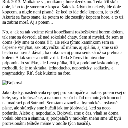
Rok 2013. Motkáme sa, motkáme, hore dzedzinu. Teda fčil skúr
dole, lebo to je smerem z kopca. Šak s každým to nekedy ide dole
kopcem, a nigde neni písané, že ked to ide dole kopcem, je to zlé.
Akurát sa často stane, že potem to ide zasejky kopcem hore, a to už
sa zabrat mosí. Aj s potem...
No, a jak sa tak vrcíme tými kopečkami rozbežskými horem dolem,
tak sme sa dovrceli až nad sokolské chaty. Sem si myslel, že sem tu
doma (My sme tu doma!!!!), ale reku týmto kamínkom sem sa
úspešne vyhýbal, šak obyvačku už máme, aj spálňu, aj sme si už
bacha na hovná dávali, ba dokonca aj puma senická už sa prehnala
kolem. A tak sme sa ocitli v riti. Teda Slávovi to púvodne
pripomínalo srdíčko, ale Levá púlka, Rit, a podobné laskominky,
rozhodli, že je to skrátka, jednoducho, nepoeticky, sedlácky, a
pragmaticky, Riť. Šak kuknite na foto.
Jako dycky, nasledovala epopej pro krompáče a hrable, potem esej o
kefe, sny o kefovačke, a nakonec zepár balád o smutných koncoch
na madraci pod šutrami. Sem-tam zazneli aj hymnické a oslavné
písne, ale skúrejky sme hučali jak tur (dobytek), ked sa neco
podarilo. Alebo aj nepodarilo. Bojovali sme o čas, vítali sa doma,
vońali ohnem a slaninu, aj podpalači v mokrém snehu sme už byli
profesionálni (ešteže máme v oddíle tých hasičú).