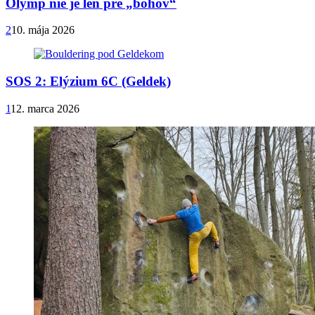
Olymp nie je len pre „bohov“
2
10. mája 2026
SOS 2: Elýzium 6C (Geldek)
1
12. marca 2026