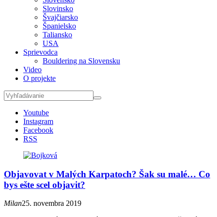
Slovinsko
Švajčiarsko
Španielsko
Taliansko
USA
Sprievodca
Bouldering na Slovensku
Video
O projekte
Youtube
Instagram
Facebook
RSS
Objavovat v Malých Karpatoch? Šak su malé… Co
bys ešte scel objavit?
Milan
25. novembra 2019