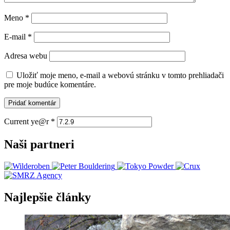
Meno
*
E-mail
*
Adresa webu
Uložiť moje meno, e-mail a webovú stránku v tomto prehliadači
pre moje budúce komentáre.
Current ye@r
*
Naši partneri
Najlepšie články