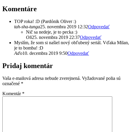
Komentáre
TOP roka! :D (Pardónik Oliver :)
tah-sha-tunga
25. novembra 2019 12:32
Odpovedať
Nič sa nedeje, je to pecka :)
Oli
25. novembra 2019 22:37
Odpovedať
Myslím, že som si našiel nový obľubený seriál. Vďaka Milan,
je to bomba! :D
Aďo
10. decembra 2019 9:50
Odpovedať
Pridaj komentár
Vaša e-mailová adresa nebude zverejnená.
Vyžadované polia sú
označené
*
Komentár
*