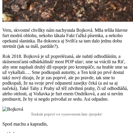
Veru, skvostné chvílky nám nachystala Bojková. Mňa tešila hlavne
furt modrú oblohu, nekoho lákala Fakt ťažká písemka, a nekoho
opekaná slaninka. Ba dokonca aj Svišťa sa tam dalo jednu dobu
stretnút (jak sa máš, pardále?).
Rok 2018. Bojková je už poprelézaná, ale nabití odhodláním, a
skúsenosťami odbárkálinál/ most POP ular/, sme sa vrácili na Riť,
aby sme napísali druhý díl epopeje pro krompáče, na hrable sme sa
už vykašlali…. Sme podkopali autority, a Ten krát po prvé dostal
taký nový dizajn, že je zas poprvé, ale po pravde, tak sme to
podkopali, že na svoje prvé odpanení zasejky čeká (a asi sa aj
načeká). Také Tahy z Prahy už též zdvihnú prahy, či už odhodláňá,
alebo otrlosti, aj Voňavka je furt enem Ondríková, a ani si nevím
predstavit, že by si negdo privoňal ze sedu. Asi odpadne.
Tenkrát poprvé vo vynovenom šate /projekt/
Spod machu a kapradín,