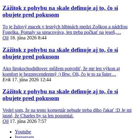
Zážitok z pohybu na skale definuje aj to, čo si
obujete pred pokusom
To je žulový macek v lesných hlbinách medzi Zoškou a nádržou
Fugelka. Pomaly sa spracováva, len treba počkať na jeseň,…
Oli
18. júna 2026 8:44
Zážitok z pohybu na skale definuje aj to, čo si
obujete pred pokusom
Ako širokochodidlovec môžem potvrdiť, že nie len výkon aj
komfort je bezprecendentný :) Btw. Oli, čo je to za šuter…
Erik
17. júna 2026 12:44
Zážitok z pohybu na skale definuje aj to, čo si
obujete pred pokusom
Vedel som, že na tento komentár nebude treba dlho čakať :D Je mi
jasné, že Charles by sa len pousmial.
Oli
17. júna 2026 7:57
Youtube
Instagram