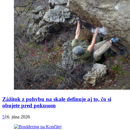
Zážitok z pohybu na skale definuje aj to, čo si
obujete pred pokusom
5
16. júna 2026