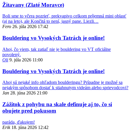
Žitavany (Zlaté Moravce)
Boli sme to včera pozrieť, prekvapivo celkom príjemná mini oblasť
(aj na leto), ale Končitá to není, jasný pane. Liezli…
Fero
26. júla 2026 17:42
Bouldering vo Vysokých Tatrách je online!
Ahoj, čo viem, tak zatiaľ nie je bouldering vo VT oficiálne
povolený.
Oli
9. júla 2026 11:00
Bouldering vo Vysokých Tatrách je online!
Ahoj sú nejaké info ohľadom boulderingu? Prípadne je možné sa
nejakým spôsobom dostať k stiahnutym videám alebo sprievodcovi?
Jan
28. júna 2026 21:00
Zážitok z pohybu na skale definuje aj to, čo si
obujete pred pokusom
paráda, ďakujem!
Erik
18. júna 2026 12:42