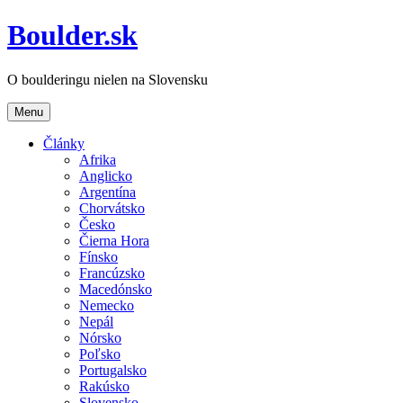
Boulder.sk
O boulderingu nielen na Slovensku
Menu
Články
Afrika
Anglicko
Argentína
Chorvátsko
Česko
Čierna Hora
Fínsko
Francúzsko
Macedónsko
Nemecko
Nepál
Nórsko
Poľsko
Portugalsko
Rakúsko
Slovensko