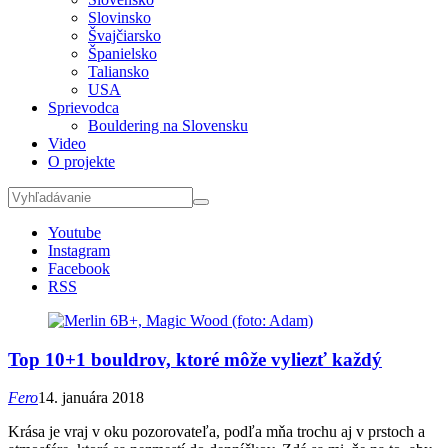
Slovinsko
Švajčiarsko
Španielsko
Taliansko
USA
Sprievodca
Bouldering na Slovensku
Video
O projekte
Youtube
Instagram
Facebook
RSS
Top 10+1 bouldrov, ktoré môže vyliezť každý
Fero
14. januára 2018
Krása je vraj v oku pozorovateľa, podľa mňa trochu aj v prstoch a