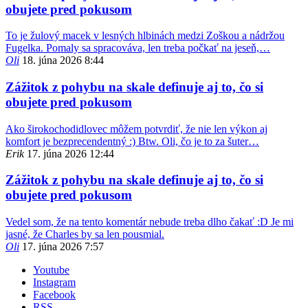
obujete pred pokusom
To je žulový macek v lesných hlbinách medzi Zoškou a nádržou
Fugelka. Pomaly sa spracováva, len treba počkať na jeseň,…
Oli
18. júna 2026 8:44
Zážitok z pohybu na skale definuje aj to, čo si
obujete pred pokusom
Ako širokochodidlovec môžem potvrdiť, že nie len výkon aj
komfort je bezprecendentný :) Btw. Oli, čo je to za šuter…
Erik
17. júna 2026 12:44
Zážitok z pohybu na skale definuje aj to, čo si
obujete pred pokusom
Vedel som, že na tento komentár nebude treba dlho čakať :D Je mi
jasné, že Charles by sa len pousmial.
Oli
17. júna 2026 7:57
Youtube
Instagram
Facebook
RSS