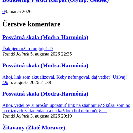
0
9. marca 2026
Čerstvé komentáre
Posvätná skala (Modra-Harmónia)
Ďakujem už to funguje! :D
Tomáš Jelínek
5. augusta 2026 22:35
Posvätná skala (Modra-Harmónia)
Ahoj, link som aktualizoval. Keby nefungoval, daj vedieť. Užívaj!
Oli
5. augusta 2026 21:38
Posvätná skala (Modra-Harmónia)
Ahoj, vedel by si prosím updatnuť link na stiahnutie? Skúšal som ho
na rôznych zariadeniach a na každom bol nefuknčný.…
Tomáš Jelínek
3. augusta 2026 20:19
Žitavany (Zlaté Moravce)