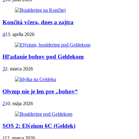
Končitá včera, dnes a zajtra
4
13. apríla 2026
Hľadanie bohov pod Geldekom
3
2. marca 2026
Olymp nie je len pre „bohov“
2
10. mája 2026
SOS 2: Elýzium 6C (Geldek)
1
12. marca 2026