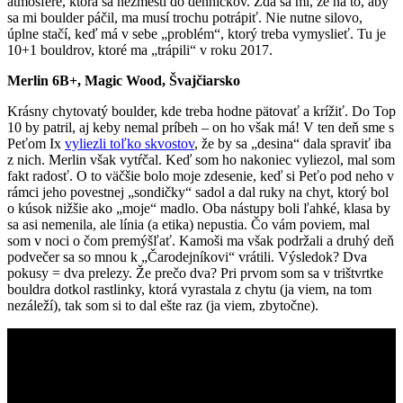
atmosfére, ktorá sa nezmestí do denníčkov. Zdá sa mi, že na to, aby
sa mi boulder páčil, ma musí trochu potrápiť. Nie nutne silovo,
úplne stačí, keď má v sebe „problém“, ktorý treba vymyslieť. Tu je
10+1 bouldrov, ktoré ma „trápili“ v roku 2017.
Merlin 6B+, Magic Wood, Švajčiarsko
Krásny chytovatý boulder, kde treba hodne pätovať a krížiť. Do Top
10 by patril, aj keby nemal príbeh – on ho však má! V ten deň sme s
Peťom Ix
vyliezli toľko skvostov
, že by sa „desina“ dala spraviť iba
z nich. Merlin však vytŕčal. Keď som ho nakoniec vyliezol, mal som
fakt radosť. O to väčšie bolo moje zdesenie, keď si Peťo pod neho v
rámci jeho povestnej „sondičky“ sadol a dal ruky na chyt, ktorý bol
o kúsok nižšie ako „moje“ madlo. Oba nástupy boli ľahké, klasa by
sa asi nemenila, ale línia (a etika) nepustia. Čo vám poviem, mal
som v noci o čom premýšľať. Kamoši ma však podržali a druhý deň
podvečer sa so mnou k „Čarodejníkovi“ vrátili. Výsledok? Dva
pokusy = dva prelezy. Že prečo dva? Pri prvom som sa v trištvrtke
bouldra dotkol rastlinky, ktorá vyrastala z chytu (ja viem, na tom
nezáleží), tak som si to dal ešte raz (ja viem, zbytočne).