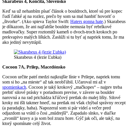
Skarabeus 4, Končitá, Slovensko
Keď sa už nehanbím písať článok o bouldroch, ktoré sú pre kopec
ľudí ľahké aj na rozlez, prečo by som sa mal hanbiť hovoriť o
„štvorke“. (Ako spieva Taylor Swift:
Haters gonna hate
.) Skarabeus
je dôkazom, že ani najľahšie bouldre nemusia byť rebríkové
madlovačky. Super roztomilý kameň o dvoch-troch krokoch po
prekvapivo malých lištách. Zaslúži si tu byť aj napriek tomu, že ma
ako jediný nevytrápil.
Skarabeus 4 (lezie Ľubka)
Cocoon 7A, Prilep, Macedónsko
Cocoon určite patrí medzi najkrajšie línie v Prilepe, napriek tomu
som si ho „na mieste“ až tak neobľúbil. Učaroval mi až v
spomienkach
. Cocoon je taký krokový „mačkopes“ – najprv treba
prebiť silové prásky v poriadnom previse, v závere sa boulder
narovná a na rad prichádza kľúčový pretlak do malej lišty. Silové
kroky mi išli takmer hneď, na pretlak mi však chýbal správny recept
(a paradajky, haha). Napozeral som si pár videí a večer pred
odjazdom sa vrátil o čosi „múdrejší“. Zapadalo slnko, v diaľke
„zvonili“ kravy a ja som bol zrazu hore. Gýč jak oči, ale taký, na
ktorý spomínate celý život.