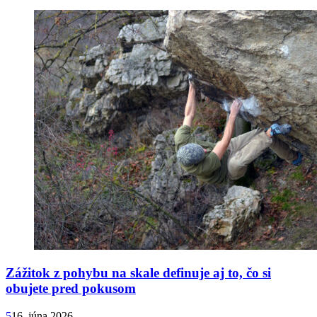
Zážitok z pohybu na skale definuje aj to, čo si
obujete pred pokusom
5
16. júna 2026