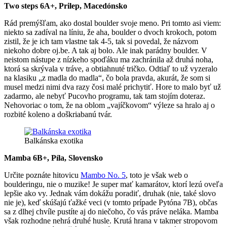
Two steps 6A+, Prilep, Macedónsko
Rád premýšľam, ako dostal boulder svoje meno. Pri tomto asi viem:
niekto sa zadíval na líniu, že aha, boulder o dvoch krokoch, potom
zistil, že je ich tam vlastne tak 4-5, tak si povedal, že názvom
niekoho dobre oj.be. A tak aj bolo. Ale inak parádny boulder. V
neistom nástupe z nízkeho spoďáku ma zachránila až druhá noha,
ktorá sa skrývala v tráve, a obtiahnuté tričko. Odtiaľ to už vyzeralo
na klasiku „z madla do madla“, čo bola pravda, akurát, že som si
musel medzi nimi dva razy čosi malé prichytiť. Hore to malo byť už
zadarmo, ale nebyť Pucovho programu, tak tam stojím doteraz.
Nehovoriac o tom, že na oblom „vajíčkovom“ výleze sa hralo aj o
rozbité koleno a doškriabanú tvár.
Balkánska exotika
Mamba 6B+, Píla, Slovensko
Určite poznáte hitovicu
Mambo No. 5
, toto je však web o
boulderingu, nie o muzike! Je super mať kamarátov, ktorí lezú oveľa
lepšie ako vy. Jednak vám dokážu poradiť, druhak (nie, také slovo
nie je), keď skúšajú ťažké veci (v tomto prípade Pytóna 7B), občas
sa z dlhej chvíle pustíte aj do niečoho, čo vás práve neláka. Mamba
však rozhodne nehrá druhé husle. Krutá hrana v takmer stropovom