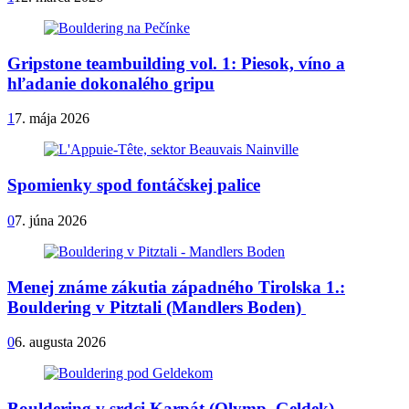
Gripstone teambuilding vol. 1: Piesok, víno a
hľadanie dokonalého gripu
1
7. mája 2026
Spomienky spod fontáčskej palice
0
7. júna 2026
Menej známe zákutia západného Tirolska 1.:
Bouldering v Pitztali (Mandlers Boden)
0
6. augusta 2026
Bouldering v srdci Karpát (Olymp, Geldek)