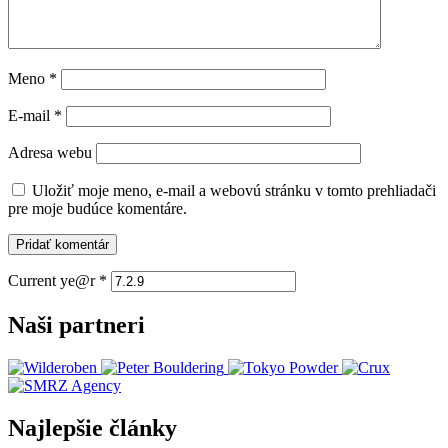
Meno
*
E-mail
*
Adresa webu
Uložiť moje meno, e-mail a webovú stránku v tomto prehliadači
pre moje budúce komentáre.
Current ye@r
*
Naši partneri
Najlepšie články