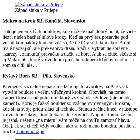
Západ slnka v Prilepe
Makro na krok 6B, Končitá, Slovensko
Toto je jeden z tých bouldrov, kde môžete mať dobrý pocit, že viete
liezť, nielen báchať silové kroky. Keď sa prvý raz postavíte pod
veľmi kompaktný kameň, zdá sa, že tie lišty sú fakt makro. A oni
malé naozaj sú, ale prekvapivo držia. Stačí si vybrať tie správne
„zárezy“, zamknúť pravačku a tlačiť sa hore. A ak sa cítite, skúste si
aj Makro 6C, ktoré v úvodnom prečahu odoberá kľúčovú nohu. Ja
som sa cítil, ale…
Ryšavý Boris 6B+, Píla, Slovensko
Kremenec vizuálne nepatrí medzi mojich favoritov, na Píle však
vytvára bouldre s veľmi vďačnými krokmi. Obzvlášť na tomto
kameni kúsok nad potokom, ktorý vyzerá viac žulovo (nie potok,
kameň!). Boris je ťažký boulder so vzácne vyrovnanými krokmi,
kde si na svoje prídu siláci aj technici. Sranda začína hneď v nástupe
z dvoch bočákov, ktoré treba riadne zovrieť. Napriek tomu, že línia
je jasná, riešenie „na mieru“ vám môže na chvíľu zamotať hlavu.
Ozaj, ak ste chceli vždy vedieť, ako sa rodí meno bouldra, pustite si
trochu
Tónovho rapu
.