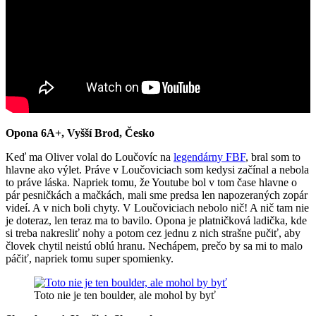
Opona 6A+, Vyšší Brod, Česko
Keď ma Oliver volal do Loučovíc na
legendárny FBF
, bral som to
hlavne ako výlet. Práve v Loučoviciach som kedysi začínal a nebola
to práve láska. Napriek tomu, že Youtube bol v tom čase hlavne o
pár pesničkách a mačkách, mali sme predsa len napozeraných zopár
videí. A v nich boli chyty. V Loučoviciach nebolo nič! A nič tam nie
je doteraz, len teraz ma to bavilo. Opona je platničková ladička, kde
si treba nakresliť nohy a potom cez jednu z nich strašne pučiť, aby
človek chytil neistú oblú hranu. Nechápem, prečo by sa mi to malo
páčiť, napriek tomu super spomienky.
Toto nie je ten boulder, ale mohol by byť