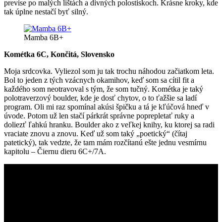
previse po malých lištách a divných polostiskoch. Krásne kroky, kde
tak úplne nestačí byť silný.
Mamba 6B+
Kométka 6C, Končitá, Slovensko
Moja srdcovka. Vyliezol som ju tak trochu náhodou začiatkom leta.
Bol to jeden z tých vzácnych okamihov, keď som sa cítil fit a
každého som neotravoval s tým, že som tučný. Kométka je taký
polotraverzový boulder, kde je dosť chytov, o to ťažšie sa ladí
program. Oli mi raz spomínal akúsi špičku a tá je kľúčová hneď v
úvode. Potom už len stačí párkrát správne poprepletať ruky a
doliezť ľahkú hranku. Boulder ako z veľkej knihy, ku ktorej sa radi
vraciate znovu a znovu. Keď už som taký „poetický“ (čítaj
patetický), tak vedzte, že tam mám rozčítanú ešte jednu vesmírnu
kapitolu – Čiernu dieru 6C+/7A.