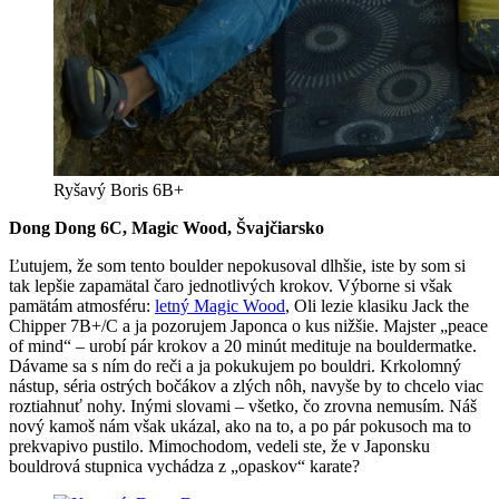
Ryšavý Boris 6B+
Dong Dong 6C, Magic Wood, Švajčiarsko
Ľutujem, že som tento boulder nepokusoval dlhšie, iste by som si
tak lepšie zapamätal čaro jednotlivých krokov. Výborne si však
pamätám atmosféru:
letný Magic Wood
, Oli lezie klasiku Jack the
Chipper 7B+/C a ja pozorujem Japonca o kus nižšie. Majster „peace
of mind“ – urobí pár krokov a 20 minút medituje na bouldermatke.
Dávame sa s ním do reči a ja pokukujem po bouldri. Krkolomný
nástup, séria ostrých bočákov a zlých nôh, navyše by to chcelo viac
roztiahnuť nohy. Inými slovami – všetko, čo zrovna nemusím. Náš
nový kamoš nám však ukázal, ako na to, a po pár pokusoch ma to
prekvapivo pustilo. Mimochodom, vedeli ste, že v Japonsku
bouldrová stupnica vychádza z „opaskov“ karate?