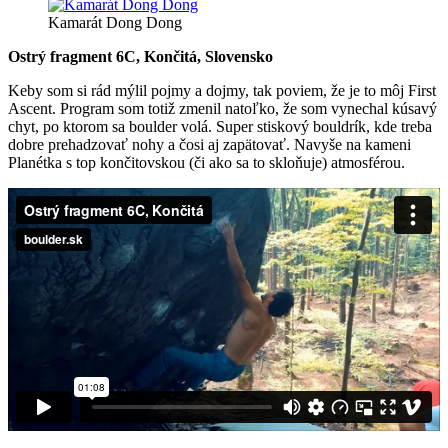
Kamarát Dong Dong
Ostrý fragment 6C, Končitá, Slovensko
Keby som si rád mýlil pojmy a dojmy, tak poviem, že je to môj First
Ascent. Program som totiž zmenil natoľko, že som vynechal kúsavý
chyt, po ktorom sa boulder volá. Super stiskový bouldrík, kde treba
dobre prehadzovať nohy a čosi aj zapätovať. Navyše na kameni
Planétka s top končitovskou (či ako sa to skloňuje) atmosférou.