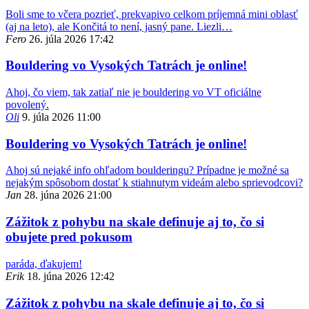
Boli sme to včera pozrieť, prekvapivo celkom príjemná mini oblasť
(aj na leto), ale Končitá to není, jasný pane. Liezli…
Fero
26. júla 2026 17:42
Bouldering vo Vysokých Tatrách je online!
Ahoj, čo viem, tak zatiaľ nie je bouldering vo VT oficiálne
povolený.
Oli
9. júla 2026 11:00
Bouldering vo Vysokých Tatrách je online!
Ahoj sú nejaké info ohľadom boulderingu? Prípadne je možné sa
nejakým spôsobom dostať k stiahnutym videám alebo sprievodcovi?
Jan
28. júna 2026 21:00
Zážitok z pohybu na skale definuje aj to, čo si
obujete pred pokusom
paráda, ďakujem!
Erik
18. júna 2026 12:42
Zážitok z pohybu na skale definuje aj to, čo si