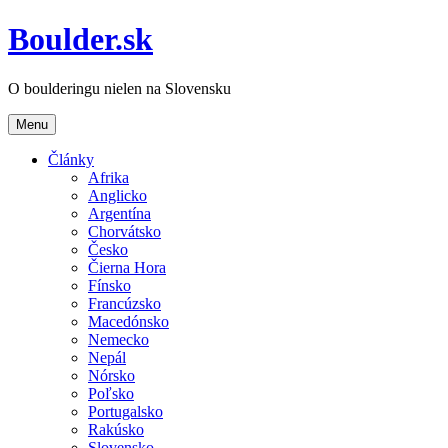
Boulder.sk
O boulderingu nielen na Slovensku
Menu
Články
Afrika
Anglicko
Argentína
Chorvátsko
Česko
Čierna Hora
Fínsko
Francúzsko
Macedónsko
Nemecko
Nepál
Nórsko
Poľsko
Portugalsko
Rakúsko
Slovensko