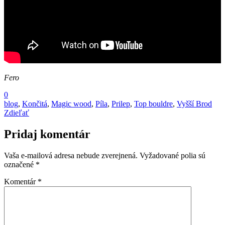
Fero
0
blog
,
Končitá
,
Magic wood
,
Píla
,
Prilep
,
Top bouldre
,
Vyšší Brod
Zdieľať
Pridaj komentár
Vaša e-mailová adresa nebude zverejnená.
Vyžadované polia sú
označené
*
Komentár
*