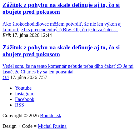
Zážitok z pohybu na skale definuje aj to, čo si
obujete pred pokusom
Ako širokochodidlovec môžem potvrdiť, že nie len výkon aj
komfort je bezprecendentný :) Btw. Oli, čo je to za šuter…
Erik
17. júna 2026 12:44
Zážitok z pohybu na skale definuje aj to, čo si
obujete pred pokusom
Vedel som, že na tento komentár nebude treba dlho čakať :D Je mi
jasné, že Charles by sa len pousmial.
Oli
17. júna 2026 7:57
Youtube
Instagram
Facebook
RSS
Copyright © 2026
Boulder.sk
Design + Code =
Michal Rusina