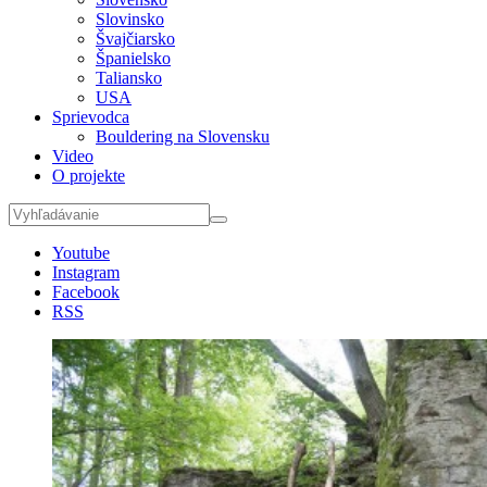
Slovinsko
Švajčiarsko
Španielsko
Taliansko
USA
Sprievodca
Bouldering na Slovensku
Video
O projekte
Youtube
Instagram
Facebook
RSS