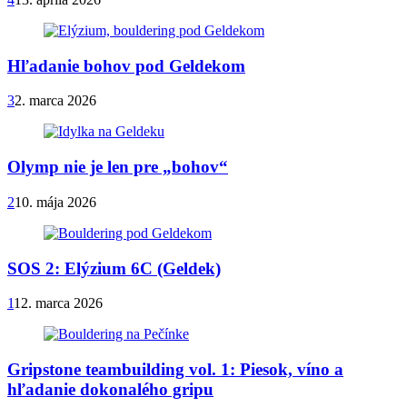
Hľadanie bohov pod Geldekom
3
2. marca 2026
Olymp nie je len pre „bohov“
2
10. mája 2026
SOS 2: Elýzium 6C (Geldek)
1
12. marca 2026
Gripstone teambuilding vol. 1: Piesok, víno a
hľadanie dokonalého gripu