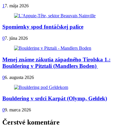
1
7. mája 2026
Spomienky spod fontáčskej palice
0
7. júna 2026
Menej známe zákutia západného Tirolska 1.:
Bouldering v Pitztali (Mandlers Boden)
0
6. augusta 2026
Bouldering v srdci Karpát (Olymp, Geldek)
0
9. marca 2026
Čerstvé komentáre