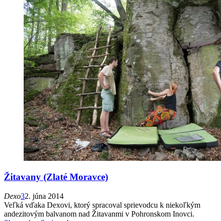
Žitavany (Zlaté Moravce)
Dexo
3
2. júna 2014
Veľká vďaka Dexovi, ktorý spracoval sprievodcu k niekoľkým
andezitovým balvanom nad Žitavanmi v Pohronskom Inovci.