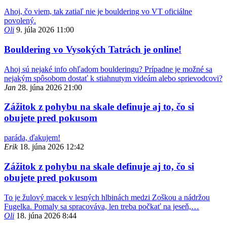
Ahoj, čo viem, tak zatiaľ nie je bouldering vo VT oficiálne
povolený.
Oli
9. júla 2026 11:00
Bouldering vo Vysokých Tatrách je online!
Ahoj sú nejaké info ohľadom boulderingu? Prípadne je možné sa
nejakým spôsobom dostať k stiahnutym videám alebo sprievodcovi?
Jan
28. júna 2026 21:00
Zážitok z pohybu na skale definuje aj to, čo si
obujete pred pokusom
paráda, ďakujem!
Erik
18. júna 2026 12:42
Zážitok z pohybu na skale definuje aj to, čo si
obujete pred pokusom
To je žulový macek v lesných hlbinách medzi Zoškou a nádržou
Fugelka. Pomaly sa spracováva, len treba počkať na jeseň,…
Oli
18. júna 2026 8:44