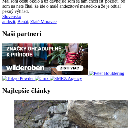
Mal som cestu okolo a už dávnejšie som sa tam chcel ísť pozrieť, bo
som na nete čítal, že ide o malé andezitové mestečko a že je odtiaľ
pekný výhľad.
Slovensko
andezit
,
Benát
,
Zlaté Moravce
Naši partneri
Najlepšie články