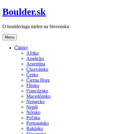
Boulder.sk
O boulderingu nielen na Slovensku
Menu
Články
Afrika
Anglicko
Argentína
Chorvátsko
Česko
Čierna Hora
Fínsko
Francúzsko
Macedónsko
Nemecko
Nepál
Nórsko
Poľsko
Portugalsko
Rakúsko
Slovensko