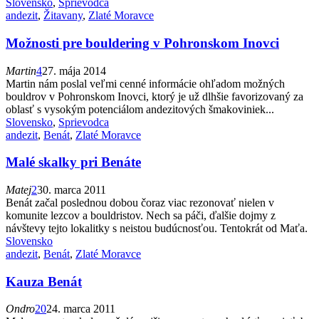
Slovensko
,
Sprievodca
andezit
,
Žitavany
,
Zlaté Moravce
Možnosti pre bouldering v Pohronskom Inovci
Martin
4
27. mája 2014
Martin nám poslal veľmi cenné informácie ohľadom možných
bouldrov v Pohronskom Inovci, ktorý je už dlhšie favorizovaný za
oblasť s vysokým potenciálom andezitových šmakoviniek...
Slovensko
,
Sprievodca
andezit
,
Benát
,
Zlaté Moravce
Malé skalky pri Benáte
Matej
2
30. marca 2011
Benát začal poslednou dobou čoraz viac rezonovať nielen v
komunite lezcov a bouldristov. Nech sa páči, ďalšie dojmy z
návštevy tejto lokalitky s neistou budúcnosťou. Tentokrát od Maťa.
Slovensko
andezit
,
Benát
,
Zlaté Moravce
Kauza Benát
Ondro
20
24. marca 2011