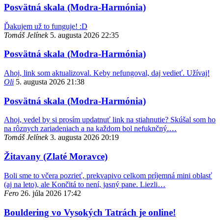
Posvätná skala (Modra-Harmónia)
Ďakujem už to funguje! :D
Tomáš Jelínek
5. augusta 2026 22:35
Posvätná skala (Modra-Harmónia)
Ahoj, link som aktualizoval. Keby nefungoval, daj vedieť. Užívaj!
Oli
5. augusta 2026 21:38
Posvätná skala (Modra-Harmónia)
Ahoj, vedel by si prosím updatnuť link na stiahnutie? Skúšal som ho
na rôznych zariadeniach a na každom bol nefuknčný.…
Tomáš Jelínek
3. augusta 2026 20:19
Žitavany (Zlaté Moravce)
Boli sme to včera pozrieť, prekvapivo celkom príjemná mini oblasť
(aj na leto), ale Končitá to není, jasný pane. Liezli…
Fero
26. júla 2026 17:42
Bouldering vo Vysokých Tatrách je online!