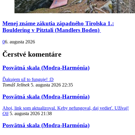
Menej známe zákutia západného Tirolska 1.:
Bouldering v Pitztali (Mandlers Boden)
0
6. augusta 2026
Čerstvé komentáre
Posvätná skala (Modra-Harmónia)
Ďakujem už to funguje! :D
Tomáš Jelínek
5. augusta 2026 22:35
Posvätná skala (Modra-Harmónia)
Ahoj, link som aktualizoval. Keby nefungoval, daj vedieť. Užívaj!
Oli
5. augusta 2026 21:38
Posvätná skala (Modra-Harmónia)