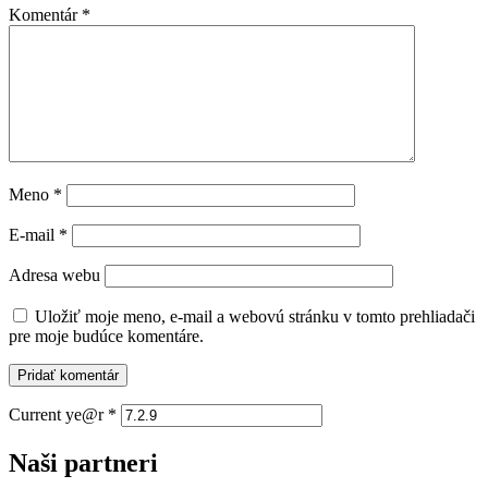
Komentár
*
Meno
*
E-mail
*
Adresa webu
Uložiť moje meno, e-mail a webovú stránku v tomto prehliadači
pre moje budúce komentáre.
Current ye@r
*
Naši partneri