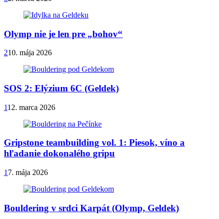
Olymp nie je len pre „bohov“
2
10. mája 2026
SOS 2: Elýzium 6C (Geldek)
1
12. marca 2026
Gripstone teambuilding vol. 1: Piesok, víno a
hľadanie dokonalého gripu
1
7. mája 2026
Bouldering v srdci Karpát (Olymp, Geldek)