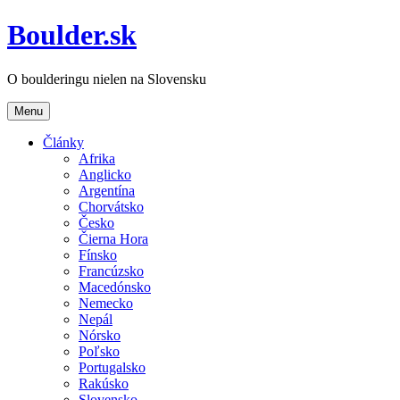
Boulder.sk
O boulderingu nielen na Slovensku
Menu
Články
Afrika
Anglicko
Argentína
Chorvátsko
Česko
Čierna Hora
Fínsko
Francúzsko
Macedónsko
Nemecko
Nepál
Nórsko
Poľsko
Portugalsko
Rakúsko
Slovensko