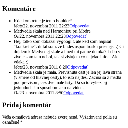
Komentáre
Kde konkretne je tento boulder?
Mato
22. novembra 2011 22:23
Odpovedať
Medvedia skala nad Harmoniou pri Modre
Oli
22. novembra 2011 22:28
Odpovedať
Hej, tolko som dokazal vygooglit, ale ked som napisal
"konkretne", dufal som, ze budes aspon trosku presnejsi :) Ci
dojdem k Medvedej skale a hned mi padne do oka? Lebo v
zivote som tam nebol, tak si zistujem co najviac info... Ale
vdaka :)
Mato
23. novembra 2011 8:20
Odpovedať
Medvedia skala je mala. Previsnuta cast je len jej lava strana
(v smere od hlavnej cesty), to isto najdes. Zacina sa z madla
pod previsom, cez dve male listy. Da sa to vyliezt aj
jednoduchsim sposobom ako na videu.
Oli
23. novembra 2011 8:50
Odpovedať
Pridaj komentár
Vaša e-mailová adresa nebude zverejnená.
Vyžadované polia sú
označené
*