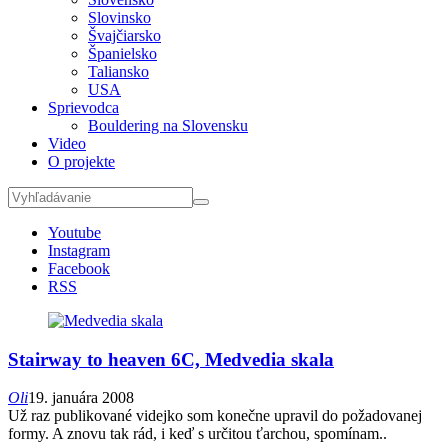
Slovinsko
Švajčiarsko
Španielsko
Taliansko
USA
Sprievodca
Bouldering na Slovensku
Video
O projekte
Youtube
Instagram
Facebook
RSS
Stairway to heaven 6C, Medvedia skala
Oli
19. januára 2008
Už raz publikované videjko som konečne upravil do požadovanej
formy. A znovu tak rád, i keď s určitou ťarchou, spomínam..