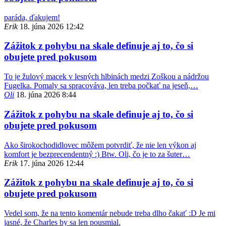
paráda, ďakujem!
Erik
18. júna 2026 12:42
Zážitok z pohybu na skale definuje aj to, čo si
obujete pred pokusom
To je žulový macek v lesných hlbinách medzi Zoškou a nádržou
Fugelka. Pomaly sa spracováva, len treba počkať na jeseň,…
Oli
18. júna 2026 8:44
Zážitok z pohybu na skale definuje aj to, čo si
obujete pred pokusom
Ako širokochodidlovec môžem potvrdiť, že nie len výkon aj
komfort je bezprecendentný :) Btw. Oli, čo je to za šuter…
Erik
17. júna 2026 12:44
Zážitok z pohybu na skale definuje aj to, čo si
obujete pred pokusom
Vedel som, že na tento komentár nebude treba dlho čakať :D Je mi
jasné, že Charles by sa len pousmial.