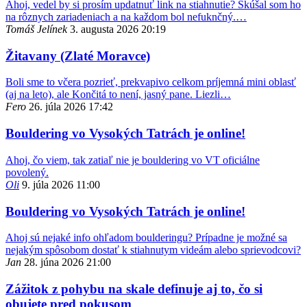
Ahoj, vedel by si prosím updatnuť link na stiahnutie? Skúšal som ho
na rôznych zariadeniach a na každom bol nefuknčný.…
Tomáš Jelínek
3. augusta 2026 20:19
Žitavany (Zlaté Moravce)
Boli sme to včera pozrieť, prekvapivo celkom príjemná mini oblasť
(aj na leto), ale Končitá to není, jasný pane. Liezli…
Fero
26. júla 2026 17:42
Bouldering vo Vysokých Tatrách je online!
Ahoj, čo viem, tak zatiaľ nie je bouldering vo VT oficiálne
povolený.
Oli
9. júla 2026 11:00
Bouldering vo Vysokých Tatrách je online!
Ahoj sú nejaké info ohľadom boulderingu? Prípadne je možné sa
nejakým spôsobom dostať k stiahnutym videám alebo sprievodcovi?
Jan
28. júna 2026 21:00
Zážitok z pohybu na skale definuje aj to, čo si
obujete pred pokusom