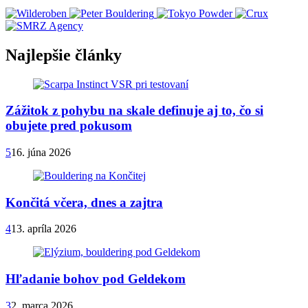
Najlepšie články
Zážitok z pohybu na skale definuje aj to, čo si
obujete pred pokusom
5
16. júna 2026
Končitá včera, dnes a zajtra
4
13. apríla 2026
Hľadanie bohov pod Geldekom
3
2. marca 2026