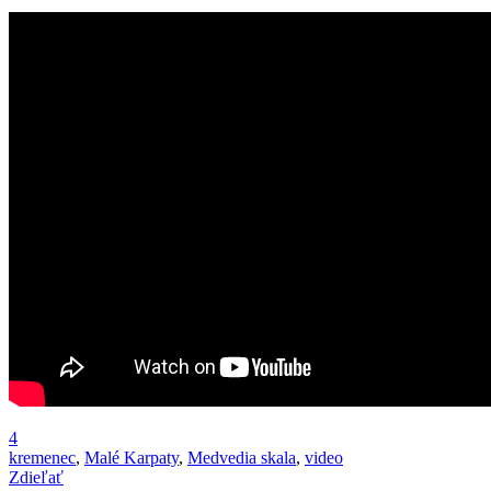
4
kremenec
,
Malé Karpaty
,
Medvedia skala
,
video
Zdieľať