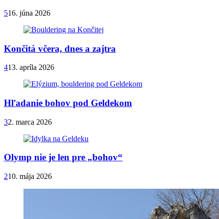
5
16. júna 2026
Končitá včera, dnes a zajtra
4
13. apríla 2026
Hľadanie bohov pod Geldekom
3
2. marca 2026
Olymp nie je len pre „bohov“
2
10. mája 2026