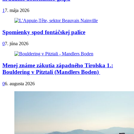
1
7. mája 2026
Spomienky spod fontáčskej palice
0
7. júna 2026
Menej známe zákutia západného Tirolska 1.:
Bouldering v Pitztali (Mandlers Boden)
0
6. augusta 2026