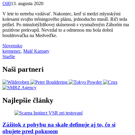
Oli
0
13. augusta 2020
V lete to netreba vzdávať. Nakoniec, keď si medzi mlynskými
kolesami svojho tréningového plánu, jednoducho musíš. Riči teda
prišiel. Po minulotýždňovej skúsenosti s vysmaženým Záhorím ma
pozitívne prekvapil. Nevzdal to a odmenou mu bola dobrá
bouldrovačka na Medveďke.
Slovensko
kremenec
,
Malé Karpaty
Staršie
Naši partneri
Najlepšie články
Zážitok z pohybu na skale definuje aj to, čo si
obujete pred pokusom