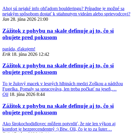
Ahoj sú nejaké info ohľadom boulderingu? Prípadne je možné sa
nejakým spôsobom dostať k stiahnutym videám alebo sprievodcovi?
Jan
28. júna 2026 21:00
Zážitok z pohybu na skale definuje aj to, čo si
obujete pred pokusom
paráda, ďakujem!
Erik
18. júna 2026 12:42
Zážitok z pohybu na skale definuje aj to, čo si
obujete pred pokusom
To je žulový macek v lesných hlbinách medzi Zoškou a nádržou
Fugelka. Pomaly sa spracováva, len treba počkať na jeseň,…
Oli
18. júna 2026 8:44
Zážitok z pohybu na skale definuje aj to, čo si
obujete pred pokusom
Ako širokochodidlovec môžem potvrdiť, že nie len výkon aj
komfort je bezprecendentný :) Btw. Oli, čo je to za šuter…