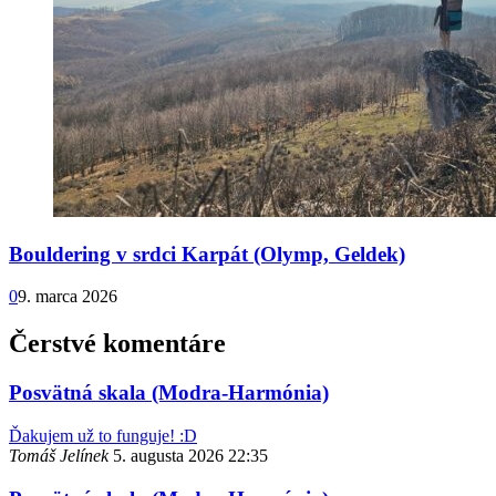
Bouldering v srdci Karpát (Olymp, Geldek)
0
9. marca 2026
Čerstvé komentáre
Posvätná skala (Modra-Harmónia)
Ďakujem už to funguje! :D
Tomáš Jelínek
5. augusta 2026 22:35