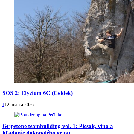
SOS 2: Elýzium 6C (Geldek)
1
12. marca 2026
Gripstone teambuilding vol. 1: Piesok, víno a
hľadanie dokonalého gripu