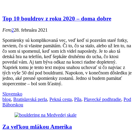
Top 10 bouldrov z roku 2020 – doma dobre
Fero
2
28. februára 2021
Spomienky sú komplikovaná vec, veď keď si pozerám staré fotky,
neviem, čo si vlastne pamätám. Či to, čo sa stalo, alebo už len to, na
čo som si spomenul, keď som ich videl naposledy. Je to ako tá
detská hra na telefón, keď šepkáte druhému do ucha, čo ktosi
povedal vám. Aj tam býva odkaz na konci riadne dopletený.
Napriek tomu je tento text mojou snahou uchovať si čo najviac z
tých vyše 50 dní pod bouldrami. Napokon, v konečnom dôsledku je
jedno, aké presné spomienky zostanú. Jedno si budem pamätať
stopercentne – bol som šťastný.
Slovensko
blog
,
Bratislavská perla
,
Pekná cesta
,
Píla
,
Plavecké podhradie
,
Pod
Báborskou
Za veľkou mlákou Amerika