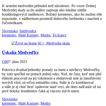
K sestrám medvedím pribudol tretí súrodenec. Po vzore Dolnej
Medvedej skaly sa do análov zapisuje ako lokálne zátišie
boulderingových nadšencov. Božský kremenec, ako ho možno ešte
nepoznáte, v nádhernom prostredí dubového hrebienka s machmi a
čučoriedkami.
Slovensko
,
Sprievodca
kremenec
,
Malé Karpaty
,
Modra
,
Tri kopce
Úskalia Medveďky
Oli
0
7. júna 2021
Polovica dvadsaťjednotky pomaly za nami a návštevy Medveďky
by som spočítal na prstoch jednej ruky. Nuž, tie časy, keď sme plní
elánom pracovali na jej vzkriesení a obdarovali sme ju množstvom
nových vízií, sú rečou minulého roku. Stále je čo kombinovať
a stále je aj chuť liezť opätovne staré veci, ale dnes našťastie už na
prvé dotyky bouldristov čaká aj viacero iných miest.
Slovensko
kremenec
,
Malé Karpaty
,
Modra