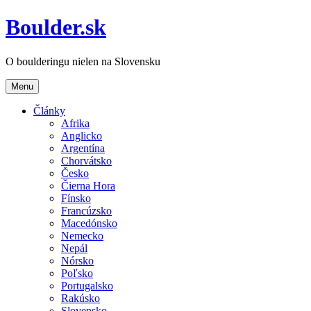
Boulder.sk
O boulderingu nielen na Slovensku
Menu
Články
Afrika
Anglicko
Argentína
Chorvátsko
Česko
Čierna Hora
Fínsko
Francúzsko
Macedónsko
Nemecko
Nepál
Nórsko
Poľsko
Portugalsko
Rakúsko
Slovensko