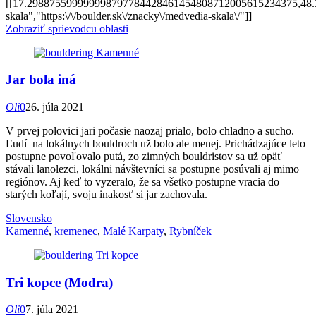
[[17.298875599999998797784428461454808712005615234375,48
skala","https:\/\/boulder.sk\/znacky\/medvedia-skala\/"]]
Zobraziť sprievodcu oblasti
Jar bola iná
Oli
0
26. júla 2021
V prvej polovici jari počasie naozaj prialo, bolo chladno a sucho.
Ľudí na lokálnych bouldroch už bolo ale menej. Prichádzajúce leto
postupne povoľovalo putá, zo zimných bouldristov sa už opäť
stávali lanolezci, lokálni návštevníci sa postupne posúvali aj mimo
regiónov. Aj keď to vyzeralo, že sa všetko postupne vracia do
starých koľají, svoju inakosť si jar zachovala.
Slovensko
Kamenné
,
kremenec
,
Malé Karpaty
,
Rybníček
Tri kopce (Modra)
Oli
0
7. júla 2021