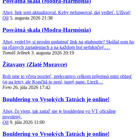
Posvätná skala (Modra-Harmónia)
Ahoj, link som aktualizoval. Keby nefungoval, daj vedieť. Užívaj!
Oli
5. augusta 2026 21:38
Posvätná skala (Modra-Harmónia)
Ahoj, vedel by si prosím updatnuť link na stiahnutie? Skúšal som ho
na rôznych zariadeniach a na každom bol nefuknčný.…
Tomáš Jelínek
3. augusta 2026 20:19
Žitavany (Zlaté Moravce)
Boli sme to včera pozrieť, prekvapivo celkom príjemná mini oblasť
(aj na leto), ale Končitá to není, jasný pane. Liezli…
Fero
26. júla 2026 17:42
Bouldering vo Vysokých Tatrách je online!
Ahoj, čo viem, tak zatiaľ nie je bouldering vo VT oficiálne
povolený.
Oli
9. júla 2026 11:00
Bouldering vo Vysokých Tatrách je online!