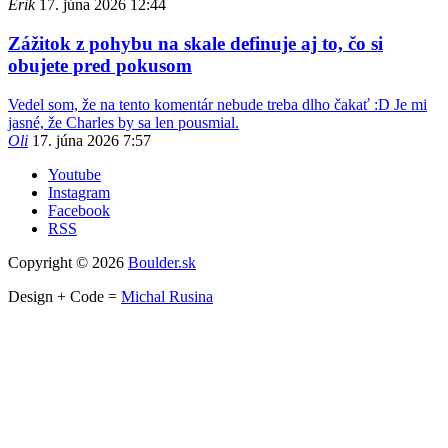
Erik
17. júna 2026 12:44
Zážitok z pohybu na skale definuje aj to, čo si
obujete pred pokusom
Vedel som, že na tento komentár nebude treba dlho čakať :D Je mi
jasné, že Charles by sa len pousmial.
Oli
17. júna 2026 7:57
Youtube
Instagram
Facebook
RSS
Copyright © 2026
Boulder.sk
Design + Code =
Michal Rusina