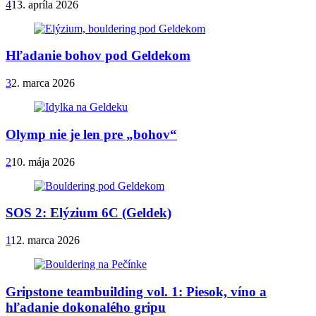
4
13. apríla 2026
Hľadanie bohov pod Geldekom
3
2. marca 2026
Olymp nie je len pre „bohov“
2
10. mája 2026
SOS 2: Elýzium 6C (Geldek)
1
12. marca 2026
Gripstone teambuilding vol. 1: Piesok, víno a
hľadanie dokonalého gripu