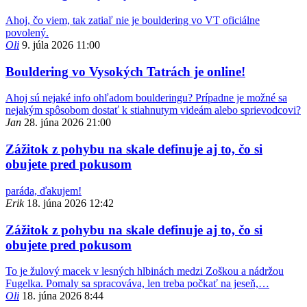
Ahoj, čo viem, tak zatiaľ nie je bouldering vo VT oficiálne
povolený.
Oli
9. júla 2026 11:00
Bouldering vo Vysokých Tatrách je online!
Ahoj sú nejaké info ohľadom boulderingu? Prípadne je možné sa
nejakým spôsobom dostať k stiahnutym videám alebo sprievodcovi?
Jan
28. júna 2026 21:00
Zážitok z pohybu na skale definuje aj to, čo si
obujete pred pokusom
paráda, ďakujem!
Erik
18. júna 2026 12:42
Zážitok z pohybu na skale definuje aj to, čo si
obujete pred pokusom
To je žulový macek v lesných hlbinách medzi Zoškou a nádržou
Fugelka. Pomaly sa spracováva, len treba počkať na jeseň,…
Oli
18. júna 2026 8:44