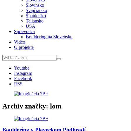
Slovinsko
Švajčiarsko
Španielsko
Taliansko
USA
Sprievodca
Bouldering na Slovensku
Video
O projekte
Youtube
Instagram
Facebook
RSS
Archív značky:
lom
Bouldering v Plaveckom Podhradí