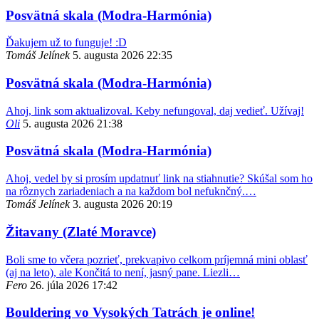
Posvätná skala (Modra-Harmónia)
Ďakujem už to funguje! :D
Tomáš Jelínek
5. augusta 2026 22:35
Posvätná skala (Modra-Harmónia)
Ahoj, link som aktualizoval. Keby nefungoval, daj vedieť. Užívaj!
Oli
5. augusta 2026 21:38
Posvätná skala (Modra-Harmónia)
Ahoj, vedel by si prosím updatnuť link na stiahnutie? Skúšal som ho
na rôznych zariadeniach a na každom bol nefuknčný.…
Tomáš Jelínek
3. augusta 2026 20:19
Žitavany (Zlaté Moravce)
Boli sme to včera pozrieť, prekvapivo celkom príjemná mini oblasť
(aj na leto), ale Končitá to není, jasný pane. Liezli…
Fero
26. júla 2026 17:42
Bouldering vo Vysokých Tatrách je online!