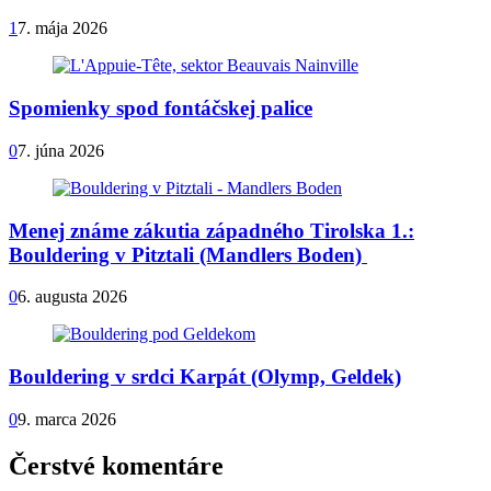
1
7. mája 2026
Spomienky spod fontáčskej palice
0
7. júna 2026
Menej známe zákutia západného Tirolska 1.:
Bouldering v Pitztali (Mandlers Boden)
0
6. augusta 2026
Bouldering v srdci Karpát (Olymp, Geldek)
0
9. marca 2026
Čerstvé komentáre