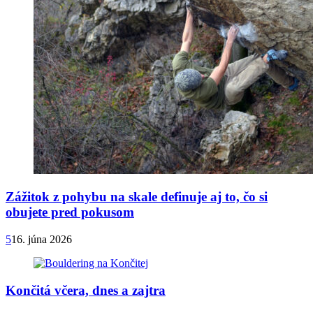
Zážitok z pohybu na skale definuje aj to, čo si
obujete pred pokusom
5
16. júna 2026
Končitá včera, dnes a zajtra