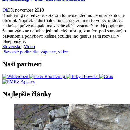
Oli
3
5. novembra 2018
Bouldering na balvane v starom lome nad dedinou som si skutočne
obľúbil. Napriek industriálnemu charakteru miesto vôbec nestráca
na kráse, práve naopak, má v sebe akési vzácne čaro. Nepopieram,
že mu výrazne nahráva jednoduchý prístup, komfort pod samotným
balvanom a pohybovo krásne bouldre, no genius sa tu rozvalil v
plnej paráde.
Slovensko
,
Video
Plavecké podhradie
,
vápenec
,
video
Naši partneri
Najlepšie články