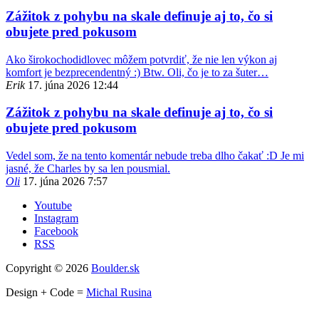
Zážitok z pohybu na skale definuje aj to, čo si
obujete pred pokusom
Ako širokochodidlovec môžem potvrdiť, že nie len výkon aj
komfort je bezprecendentný :) Btw. Oli, čo je to za šuter…
Erik
17. júna 2026 12:44
Zážitok z pohybu na skale definuje aj to, čo si
obujete pred pokusom
Vedel som, že na tento komentár nebude treba dlho čakať :D Je mi
jasné, že Charles by sa len pousmial.
Oli
17. júna 2026 7:57
Youtube
Instagram
Facebook
RSS
Copyright © 2026
Boulder.sk
Design + Code =
Michal Rusina