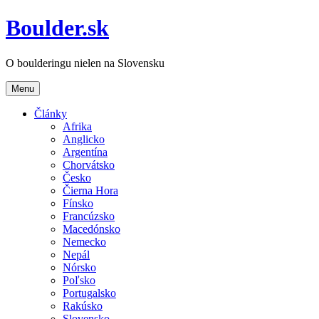
Boulder.sk
O boulderingu nielen na Slovensku
Menu
Články
Afrika
Anglicko
Argentína
Chorvátsko
Česko
Čierna Hora
Fínsko
Francúzsko
Macedónsko
Nemecko
Nepál
Nórsko
Poľsko
Portugalsko
Rakúsko
Slovensko