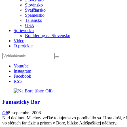
Slovinsko
Švajčiarsko
Španielsko
Taliansko
USA
Sprievodca
Bouldering na Slovensku
Video
O projekte
Youtube
Instagram
Facebook
RSS
Fantastický Bor
Oli
8. septembra 2008
Nad dedinou Machov veľké to tajomstvo poodhalilo sa. Hora duší, z
vo sférach fantázie a pritom v Bore, blízko Adršpašskej nádhery.