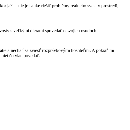
ôr ja? …nie je ľahké riešiť problémy reálneho sveta v prostredí,
kvosty s veľkými dierami spovedať o svojich osudoch.
atie a nechať sa zviesť rozprávkovými hostiteľmi. A pokiaľ mi
 niet čo viac povedať.