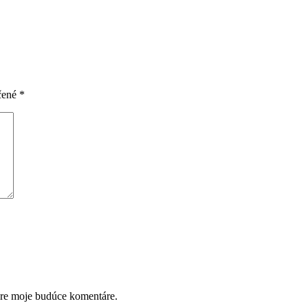
čené
*
pre moje budúce komentáre.