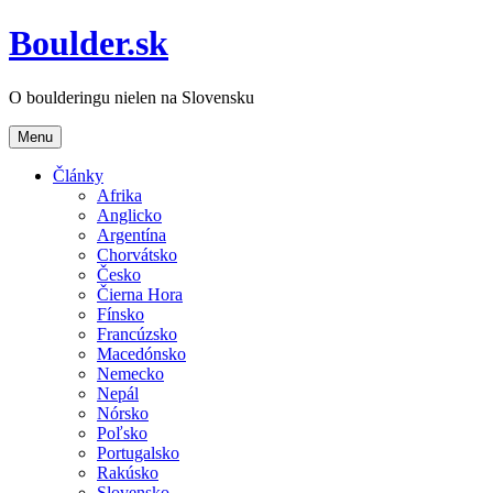
Boulder.sk
O boulderingu nielen na Slovensku
Menu
Články
Afrika
Anglicko
Argentína
Chorvátsko
Česko
Čierna Hora
Fínsko
Francúzsko
Macedónsko
Nemecko
Nepál
Nórsko
Poľsko
Portugalsko
Rakúsko
Slovensko