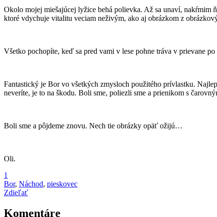
Okolo mojej miešajúcej lyžice behá polievka. Až sa unaví, nakŕmim ňo
ktoré vdychuje vitalitu veciam neživým, ako aj obrázkom z obrázkový
Všetko pochopíte, keď sa pred vami v lese pohne tráva v prievane po
Fantastický je Bor vo všetkých zmysloch použitého prívlastku. Najle
neveríte, je to na škodu. Boli sme, poliezli sme a prienikom s čaro
Boli sme a pôjdeme znovu. Nech tie obrázky opäť ožijú…
Oli.
1
Bor
,
Náchod
,
pieskovec
Zdieľať
Komentáre