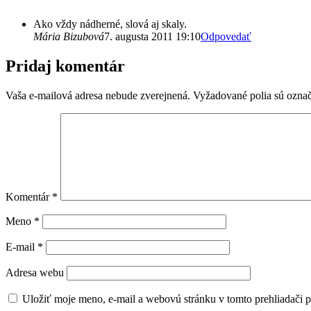
Ako vždy nádherné, slová aj skaly.
Mária Bizubová
7. augusta 2011 19:10
Odpovedať
Pridaj komentár
Vaša e-mailová adresa nebude zverejnená.
Vyžadované polia sú ozna
Komentár
*
Meno
*
E-mail
*
Adresa webu
Uložiť moje meno, e-mail a webovú stránku v tomto prehliadači 