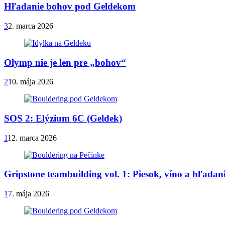
Hľadanie bohov pod Geldekom
3
2. marca 2026
Olymp nie je len pre „bohov“
2
10. mája 2026
SOS 2: Elýzium 6C (Geldek)
1
12. marca 2026
Gripstone teambuilding vol. 1: Piesok, víno a hľada
1
7. mája 2026