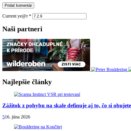
Current ye@r
*
Naši partneri
Najlepšie články
Zážitok z pohybu na skale definuje aj to, čo si obuje
5
16. júna 2026