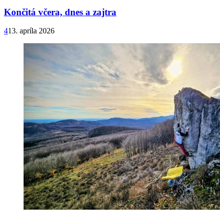
Končitá včera, dnes a zajtra
4
13. apríla 2026