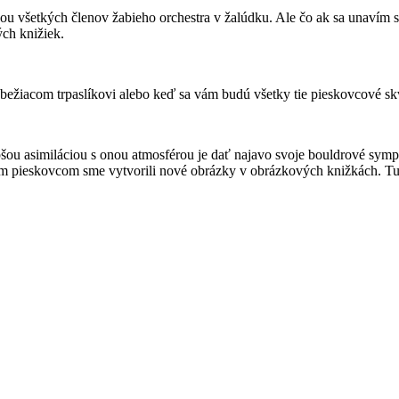
u všetkých členov žabieho orchestra v žalúdku. Ale čo ak sa unavím sk
ch knižiek.
 bežiacom trpaslíkovi alebo keď sa vám budú všetky tie pieskovcové s
pšou asimiláciou s onou atmosférou je dať najavo svoje bouldrové symp
vným pieskovcom sme vytvorili nové obrázky v obrázkových knižkách. Tu