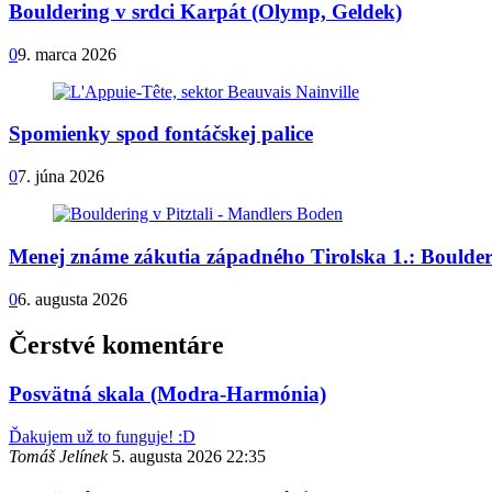
Bouldering v srdci Karpát (Olymp, Geldek)
0
9. marca 2026
Spomienky spod fontáčskej palice
0
7. júna 2026
Menej známe zákutia západného Tirolska 1.: Boulder
0
6. augusta 2026
Čerstvé komentáre
Posvätná skala (Modra-Harmónia)
Ďakujem už to funguje! :D
Tomáš Jelínek
5. augusta 2026 22:35