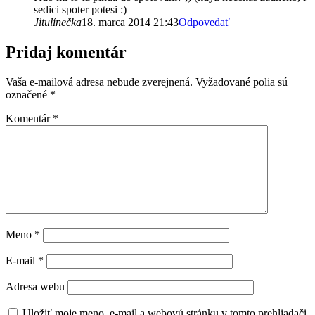
sedici spoter potesi :)
Jitulínečka
18. marca 2014 21:43
Odpovedať
Pridaj komentár
Vaša e-mailová adresa nebude zverejnená.
Vyžadované polia sú
označené
*
Komentár
*
Meno
*
E-mail
*
Adresa webu
Uložiť moje meno, e-mail a webovú stránku v tomto prehliadači