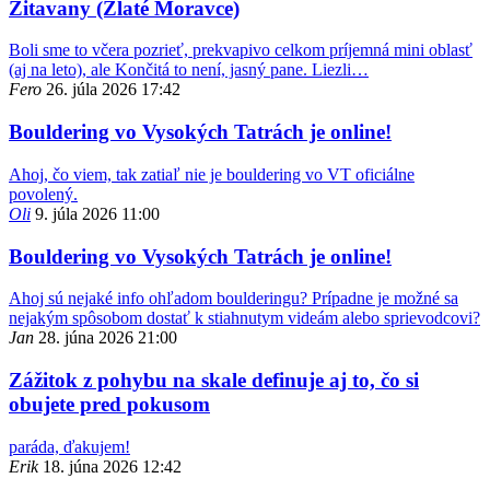
Žitavany (Zlaté Moravce)
Boli sme to včera pozrieť, prekvapivo celkom príjemná mini oblasť
(aj na leto), ale Končitá to není, jasný pane. Liezli…
Fero
26. júla 2026 17:42
Bouldering vo Vysokých Tatrách je online!
Ahoj, čo viem, tak zatiaľ nie je bouldering vo VT oficiálne
povolený.
Oli
9. júla 2026 11:00
Bouldering vo Vysokých Tatrách je online!
Ahoj sú nejaké info ohľadom boulderingu? Prípadne je možné sa
nejakým spôsobom dostať k stiahnutym videám alebo sprievodcovi?
Jan
28. júna 2026 21:00
Zážitok z pohybu na skale definuje aj to, čo si
obujete pred pokusom
paráda, ďakujem!
Erik
18. júna 2026 12:42