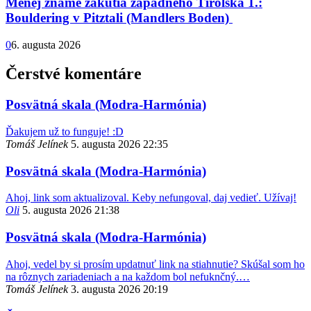
Menej známe zákutia západného Tirolska 1.:
Bouldering v Pitztali (Mandlers Boden)
0
6. augusta 2026
Čerstvé komentáre
Posvätná skala (Modra-Harmónia)
Ďakujem už to funguje! :D
Tomáš Jelínek
5. augusta 2026 22:35
Posvätná skala (Modra-Harmónia)
Ahoj, link som aktualizoval. Keby nefungoval, daj vedieť. Užívaj!
Oli
5. augusta 2026 21:38
Posvätná skala (Modra-Harmónia)
Ahoj, vedel by si prosím updatnuť link na stiahnutie? Skúšal som ho
na rôznych zariadeniach a na každom bol nefuknčný.…
Tomáš Jelínek
3. augusta 2026 20:19