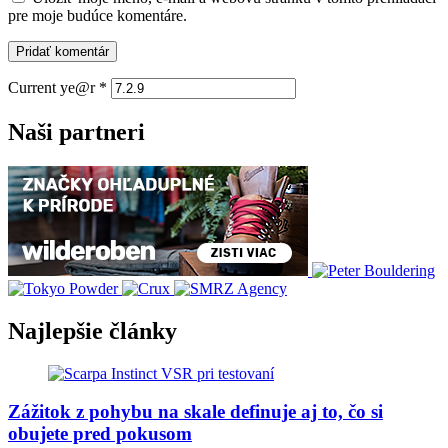
pre moje budúce komentáre.
Current ye@r
*
Naši partneri
Najlepšie články
Zážitok z pohybu na skale definuje aj to, čo si
obujete pred pokusom