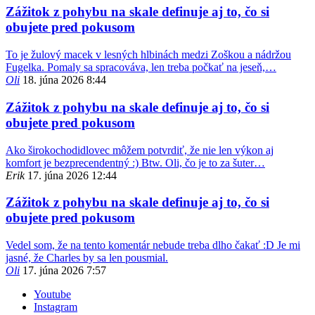
Zážitok z pohybu na skale definuje aj to, čo si
obujete pred pokusom
To je žulový macek v lesných hlbinách medzi Zoškou a nádržou
Fugelka. Pomaly sa spracováva, len treba počkať na jeseň,…
Oli
18. júna 2026 8:44
Zážitok z pohybu na skale definuje aj to, čo si
obujete pred pokusom
Ako širokochodidlovec môžem potvrdiť, že nie len výkon aj
komfort je bezprecendentný :) Btw. Oli, čo je to za šuter…
Erik
17. júna 2026 12:44
Zážitok z pohybu na skale definuje aj to, čo si
obujete pred pokusom
Vedel som, že na tento komentár nebude treba dlho čakať :D Je mi
jasné, že Charles by sa len pousmial.
Oli
17. júna 2026 7:57
Youtube
Instagram