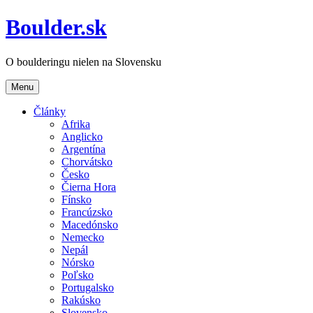
Boulder.sk
O boulderingu nielen na Slovensku
Menu
Články
Afrika
Anglicko
Argentína
Chorvátsko
Česko
Čierna Hora
Fínsko
Francúzsko
Macedónsko
Nemecko
Nepál
Nórsko
Poľsko
Portugalsko
Rakúsko
Slovensko