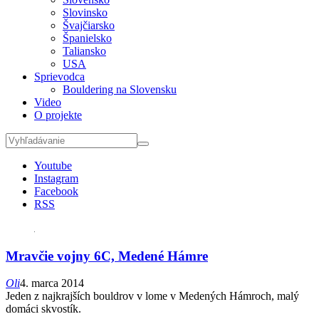
Slovinsko
Švajčiarsko
Španielsko
Taliansko
USA
Sprievodca
Bouldering na Slovensku
Video
O projekte
Youtube
Instagram
Facebook
RSS
Mravčie vojny 6C, Medené Hámre
Oli
4. marca 2014
Jeden z najkrajších bouldrov v lome v Medených Hámroch, malý
domáci skvostík.