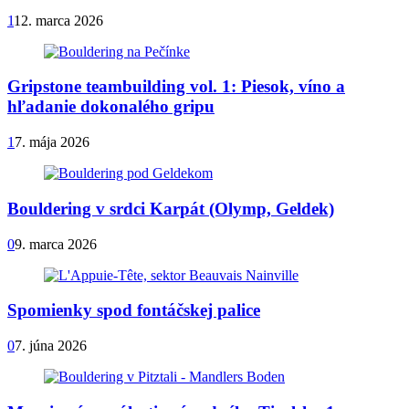
1
12. marca 2026
Gripstone teambuilding vol. 1: Piesok, víno a
hľadanie dokonalého gripu
1
7. mája 2026
Bouldering v srdci Karpát (Olymp, Geldek)
0
9. marca 2026
Spomienky spod fontáčskej palice
0
7. júna 2026