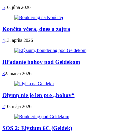
5
16. júna 2026
Končitá včera, dnes a zajtra
4
13. apríla 2026
Hľadanie bohov pod Geldekom
3
2. marca 2026
Olymp nie je len pre „bohov“
2
10. mája 2026
SOS 2: Elýzium 6C (Geldek)