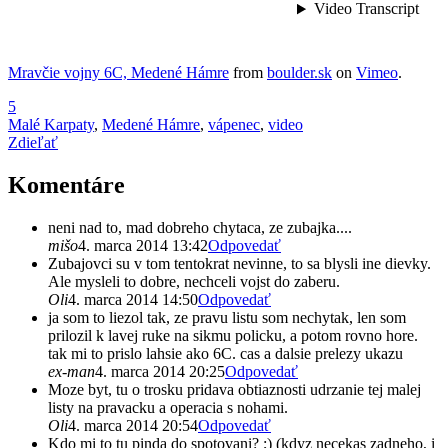
Mravčie vojny 6C, Medené Hámre
from
boulder.sk
on
Vimeo
.
5
Malé Karpaty
,
Medené Hámre
,
vápenec
,
video
Zdieľať
Komentáre
neni nad to, mad dobreho chytaca, ze zubajka....
mišo
4. marca 2014 13:42
Odpovedať
Zubajovci su v tom tentokrat nevinne, to sa blysli ine dievky.
Ale mysleli to dobre, nechceli vojst do zaberu.
Oli
4. marca 2014 14:50
Odpovedať
ja som to liezol tak, ze pravu listu som nechytak, len som
prilozil k lavej ruke na sikmu policku, a potom rovno hore.
tak mi to prislo lahsie ako 6C. cas a dalsie prelezy ukazu
ex-man
4. marca 2014 20:25
Odpovedať
Moze byt, tu o trosku pridava obtiaznosti udrzanie tej malej
listy na pravacku a operacia s nohami.
Oli
4. marca 2014 20:54
Odpovedať
Kdo mi to tu pinda do spotovani? ;) (kdyz necekas zadneho, i