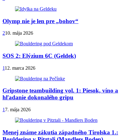
Olymp nie je len pre „bohov“
2
10. mája 2026
SOS 2: Elýzium 6C (Geldek)
1
12. marca 2026
Gripstone teambuilding vol. 1: Piesok, víno a
hľadanie dokonalého gripu
1
7. mája 2026
Menej známe zákutia západného Tirolska 1.:
Bouldering v Pitztali (Mandlers Boden)