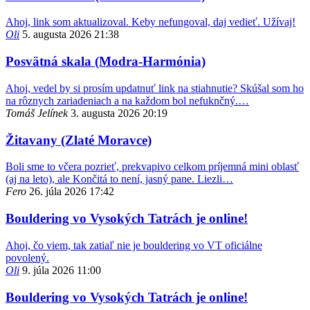
Ahoj, link som aktualizoval. Keby nefungoval, daj vedieť. Užívaj!
Oli
5. augusta 2026 21:38
Posvätná skala (Modra-Harmónia)
Ahoj, vedel by si prosím updatnuť link na stiahnutie? Skúšal som ho
na rôznych zariadeniach a na každom bol nefuknčný.…
Tomáš Jelínek
3. augusta 2026 20:19
Žitavany (Zlaté Moravce)
Boli sme to včera pozrieť, prekvapivo celkom príjemná mini oblasť
(aj na leto), ale Končitá to není, jasný pane. Liezli…
Fero
26. júla 2026 17:42
Bouldering vo Vysokých Tatrách je online!
Ahoj, čo viem, tak zatiaľ nie je bouldering vo VT oficiálne
povolený.
Oli
9. júla 2026 11:00
Bouldering vo Vysokých Tatrách je online!