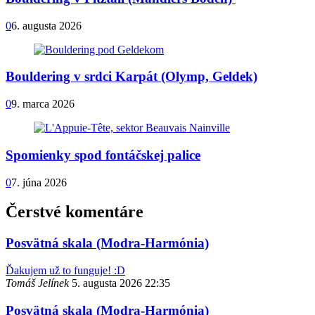
0
6. augusta 2026
Bouldering v srdci Karpát (Olymp, Geldek)
0
9. marca 2026
Spomienky spod fontáčskej palice
0
7. júna 2026
Čerstvé komentáre
Posvätná skala (Modra-Harmónia)
Ďakujem už to funguje! :D
Tomáš Jelínek
5. augusta 2026 22:35
Posvätná skala (Modra-Harmónia)