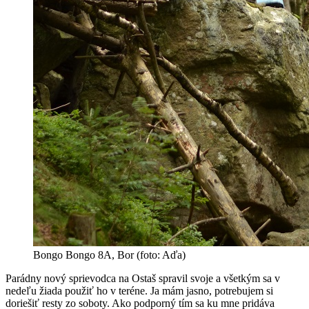
Bongo Bongo 8A, Bor (foto: Aďa)
Parádny nový sprievodca na Ostaš spravil svoje a všetkým sa v
nedeľu žiada použiť ho v teréne. Ja mám jasno, potrebujem si
doriešiť resty zo soboty. Ako podporný tím sa ku mne pridáva