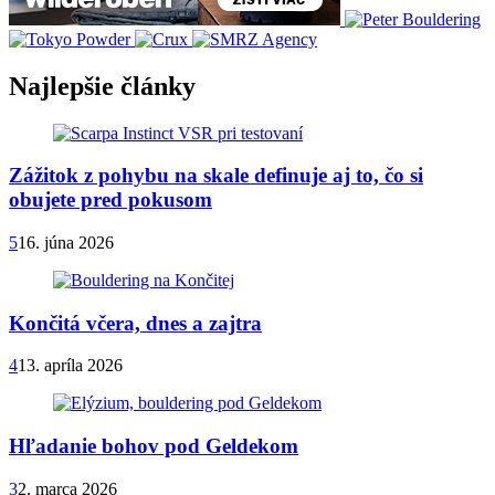
Najlepšie články
Zážitok z pohybu na skale definuje aj to, čo si
obujete pred pokusom
5
16. júna 2026
Končitá včera, dnes a zajtra
4
13. apríla 2026
Hľadanie bohov pod Geldekom
3
2. marca 2026