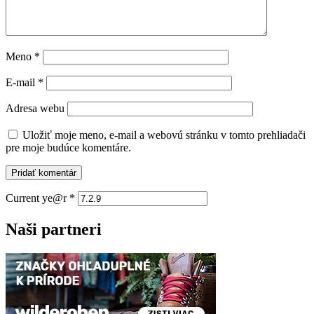
Meno
*
E-mail
*
Adresa webu
Uložiť moje meno, e-mail a webovú stránku v tomto prehliadači
pre moje budúce komentáre.
Current ye@r
*
Naši partneri