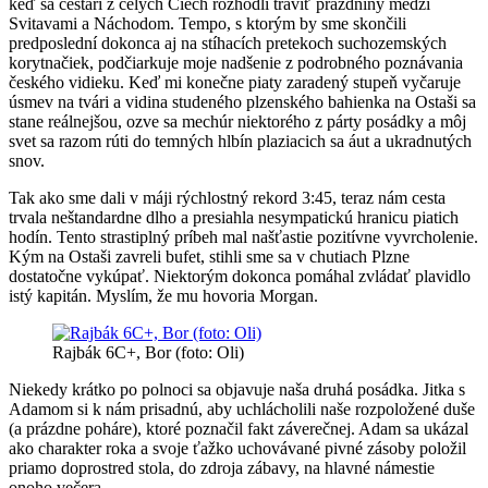
keď sa cestári z celých Čiech rozhodli tráviť prázdniny medzi
Svitavami a Náchodom. Tempo, s ktorým by sme skončili
predposlední dokonca aj na stíhacích pretekoch suchozemských
korytnačiek, podčiarkuje moje nadšenie z podrobného poznávania
českého vidieku. Keď mi konečne piaty zaradený stupeň vyčaruje
úsmev na tvári a vidina studeného plzenského bahienka na Ostaši sa
stane reálnejšou, ozve sa mechúr niektorého z párty posádky a môj
svet sa razom rúti do temných hlbín plaziacich sa áut a ukradnutých
snov.
Tak ako sme dali v máji rýchlostný rekord 3:45, teraz nám cesta
trvala neštandardne dlho a presiahla nesympatickú hranicu piatich
hodín. Tento strastiplný príbeh mal našťastie pozitívne vyvrcholenie.
Kým na Ostaši zavreli bufet, stihli sme sa v chutiach Plzne
dostatočne vykúpať. Niektorým dokonca pomáhal zvládať plavidlo
istý kapitán. Myslím, že mu hovoria Morgan.
Rajbák 6C+, Bor (foto: Oli)
Niekedy krátko po polnoci sa objavuje naša druhá posádka. Jitka s
Adamom si k nám prisadnú, aby uchlácholili naše rozpoložené duše
(a prázdne poháre), ktoré poznačil fakt záverečnej. Adam sa ukázal
ako charakter roka a svoje ťažko uchovávané pivné zásoby položil
priamo doprostred stola, do zdroja zábavy, na hlavné námestie
onoho večera.