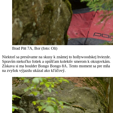
Brad Pitt 7A, Bor (foto: Oli)
Niektorí sa presúvame na skusy k známej to hollywoodskej hviezde.
Spravím niekoľko fotiek a opúšťam kolektív smerom k okrajovkám.
Získava si ma boulder Bongo Bongo 8A. Tento moment sa pre mňa
na zvyšok výjazdu ukázal ako kľúčový.