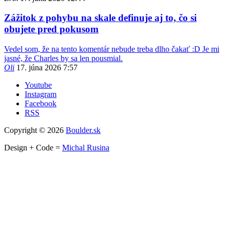
Zážitok z pohybu na skale definuje aj to, čo si
obujete pred pokusom
Vedel som, že na tento komentár nebude treba dlho čakať :D Je mi
jasné, že Charles by sa len pousmial.
Oli
17. júna 2026 7:57
Youtube
Instagram
Facebook
RSS
Copyright © 2026
Boulder.sk
Design + Code =
Michal Rusina