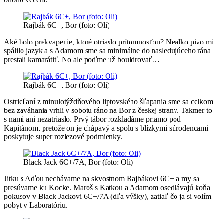
Rajbák 6C+, Bor (foto: Oli)
Aké bolo prekvapenie, ktoré otriaslo prítomnosťou? Nealko pivo mi
spálilo jazyk a s Adamom sme sa minimálne do nasledujúceho rána
prestali kamarátiť. No ale poďme už bouldrovať…
Rajbák 6C+, Bor (foto: Oli)
Ostrieľaní z minulotýždňového liptovského šľapania sme sa celkom
bez zaváhania vrhli v sobotu ráno na Bor z českej strany. Takmer to
s nami ani nezatriaslo. Prvý tábor rozkladáme priamo pod
Kapitánom, pretože on je chápavý a spolu s blízkymi súrodencami
poskytuje super rozlezové podmienky.
Black Jack 6C+/7A, Bor (foto: Oli)
Jitku s Aďou nechávame na skvostnom Rajbákovi 6C+ a my sa
presúvame ku Kocke. Maroš s Katkou a Adamom osedlávajú koňa
pokusov v Black Jackovi 6C+/7A (dľa výšky), zatiaľ čo ja si volím
pobyt v Laboratóriu.