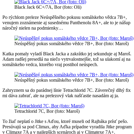
Black Jack 6C+/7A, Bor (foto: Oli)
Po rýchlom preleze Neúspěšného pokusu somálskeho vědca 7B+,
venujem zoznámenie aj susednému Panthenolu 8A+, ale to je nášup
náročný nielen na podmienky…
Neúspěšný pokus somálského vědce 7B+, Bor (foto: Maroš)
Katka pomaly vyladí Black Jacka a zakrátko jej sekunduje aj Maroš.
Adam radšej presedlá na niečo vytrvalostnejšie, tož sa ulakomí aj na
somálskeho vedca, ktorého vraj postihol neúspech.
Neúspěšný pokus somálského vědce 7B+, Bor (foto: Maroš)
Zahryznem sa do parádnej línie Tetrachlorid 7C. Záverečný dlhý fix
mi dáva zabrať, ale na prelezový vlak našťastie nasadám aj ja.
Tetrachlorid 7C, Bor (foto: Maroš)
To žiaľ neplatí o Jitke s Aďou, ktoré museli od Rajbáka prísť pešo.
Presúvajú sa pod Climax, aby Aďka prípadne vyradila Jitke program
v Climaxe 7A a v najlepších scenároch aj v Climatexe 7A+.