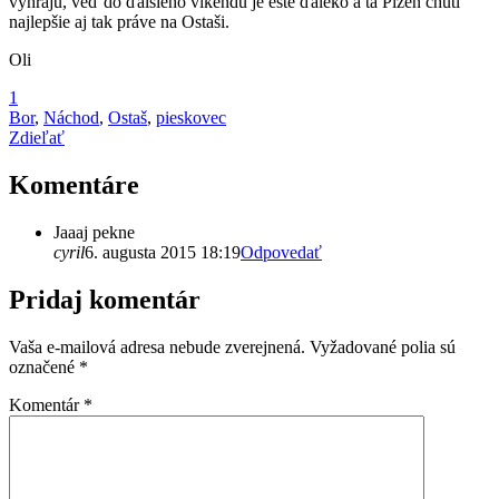
vyhrajú, veď do ďalšieho víkendu je ešte ďaleko a tá Plzeň chutí
najlepšie aj tak práve na Ostaši.
Oli
1
Bor
,
Náchod
,
Ostaš
,
pieskovec
Zdieľať
Komentáre
Jaaaj pekne
cyril
6. augusta 2015 18:19
Odpovedať
Pridaj komentár
Vaša e-mailová adresa nebude zverejnená.
Vyžadované polia sú
označené
*
Komentár
*