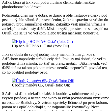
Aďka, ktorá aj tak kvôli podvrtnutému členku stále nemôže
plnohodnotne bouldrovať.
Podmienka dnes nie je dobrá, je dusno a oblé nástupové dierky pod
prstami rýchlo vlhnú. S presvedčením, že krok spravím sa vrhám do
pokusov proti zamračenej oblohe. Zakrátko však mračná víťazia a
zosielajú na nás hustý dážď. Misia nevyšla, presúvame sa naspäť na
Ostaš, kde sa už vo veľkom (alebo trošku menšom) bouldruje.
Hip hap HOP 6A+, Ostaš (foto: Oli)
Jitka sa obula do svojej nočnej mory menom Simargl, kde s
Aďúchom naposledy strávili celý deň. Pokusy má dobré, ale veľmi
podobné tým z minula, čo žiaľ na prelez nestačí. „Jitka nevadí, veď
ďalší deň na takom peknom mieste nemôže nepotešiť“, povedal ten,
čo ho postihol podobný osud.
Úbočný manévr 6B, Ostaš (foto: Oli)
S Aďou si dáme niekoľko ľahších bouldrov, odtrhneme od piva
zvyšok posádky a netradične skoro sa kvôli povinnostiam vydávame
na cestu do Bratislavy. S vetrom opreteky fičíme až po prvú kolónu,
potom nás opäť dobiehajú aj tie najpomalšie korytnačky. Nech