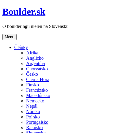
Boulder.sk
O boulderingu nielen na Slovensku
Menu
Články
Afrika
Anglicko
Argentína
Chorvátsko
Česko
Čierna Hora
Fínsko
Francúzsko
Macedónsko
Nemecko
Nepál
Nórsko
Poľsko
Portugalsko
Rakúsko
Slovensko