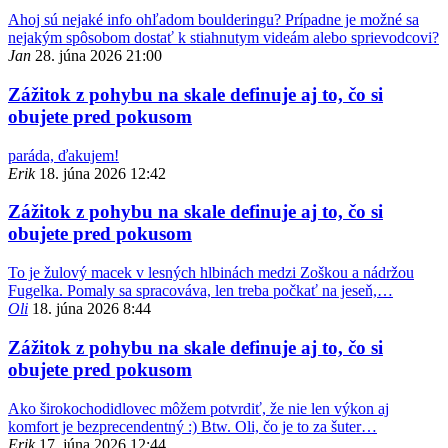
Ahoj sú nejaké info ohľadom boulderingu? Prípadne je možné sa
nejakým spôsobom dostať k stiahnutym videám alebo sprievodcovi?
Jan
28. júna 2026 21:00
Zážitok z pohybu na skale definuje aj to, čo si
obujete pred pokusom
paráda, ďakujem!
Erik
18. júna 2026 12:42
Zážitok z pohybu na skale definuje aj to, čo si
obujete pred pokusom
To je žulový macek v lesných hlbinách medzi Zoškou a nádržou
Fugelka. Pomaly sa spracováva, len treba počkať na jeseň,…
Oli
18. júna 2026 8:44
Zážitok z pohybu na skale definuje aj to, čo si
obujete pred pokusom
Ako širokochodidlovec môžem potvrdiť, že nie len výkon aj
komfort je bezprecendentný :) Btw. Oli, čo je to za šuter…
Erik
17. júna 2026 12:44