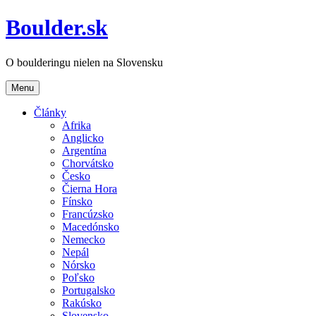
Boulder.sk
O boulderingu nielen na Slovensku
Menu
Články
Afrika
Anglicko
Argentína
Chorvátsko
Česko
Čierna Hora
Fínsko
Francúzsko
Macedónsko
Nemecko
Nepál
Nórsko
Poľsko
Portugalsko
Rakúsko
Slovensko