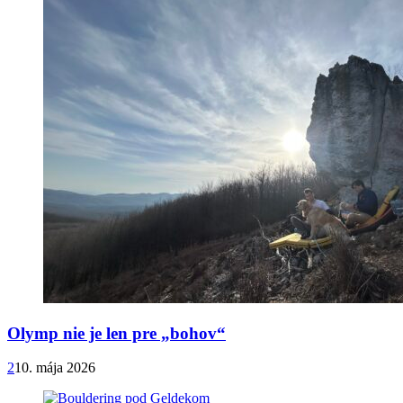
Olymp nie je len pre „bohov“
2
10. mája 2026