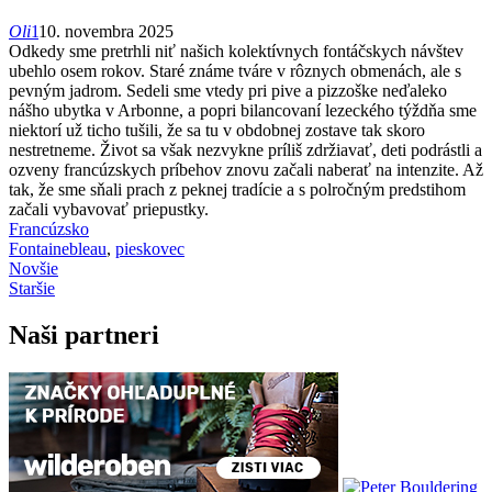
Oli
1
10. novembra 2025
Odkedy sme pretrhli niť našich kolektívnych fontáčskych návštev
ubehlo osem rokov. Staré známe tváre v rôznych obmenách, ale s
pevným jadrom. Sedeli sme vtedy pri pive a pizzoške neďaleko
nášho ubytka v Arbonne, a popri bilancovaní lezeckého týždňa sme
niektorí už ticho tušili, že sa tu v obdobnej zostave tak skoro
nestretneme. Život sa však nezvykne príliš zdržiavať, deti podrástli a
ozveny francúzskych príbehov znovu začali naberať na intenzite. Až
tak, že sme sňali prach z peknej tradície a s polročným predstihom
začali vybavovať priepustky.
Francúzsko
Fontainebleau
,
pieskovec
Novšie
Staršie
Naši partneri