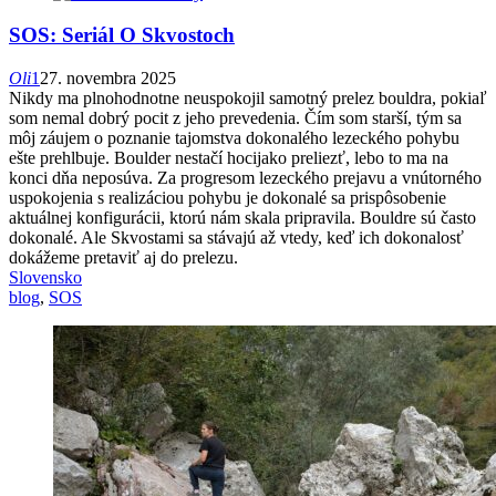
SOS: Seriál O Skvostoch
Oli
1
27. novembra 2025
Nikdy ma plnohodnotne neuspokojil samotný prelez bouldra, pokiaľ
som nemal dobrý pocit z jeho prevedenia. Čím som starší, tým sa
môj záujem o poznanie tajomstva dokonalého lezeckého pohybu
ešte prehlbuje. Boulder nestačí hocijako preliezť, lebo to ma na
konci dňa neposúva. Za progresom lezeckého prejavu a vnútorného
uspokojenia s realizáciou pohybu je dokonalé sa prispôsobenie
aktuálnej konfigurácii, ktorú nám skala pripravila. Bouldre sú často
dokonalé. Ale Skvostami sa stávajú až vtedy, keď ich dokonalosť
dokážeme pretaviť aj do prelezu.
Slovensko
blog
,
SOS