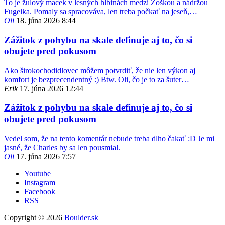
To je žulový macek v lesných hlbinách medzi Zoškou a nádržou
Fugelka. Pomaly sa spracováva, len treba počkať na jeseň,…
Oli
18. júna 2026 8:44
Zážitok z pohybu na skale definuje aj to, čo si
obujete pred pokusom
Ako širokochodidlovec môžem potvrdiť, že nie len výkon aj
komfort je bezprecendentný :) Btw. Oli, čo je to za šuter…
Erik
17. júna 2026 12:44
Zážitok z pohybu na skale definuje aj to, čo si
obujete pred pokusom
Vedel som, že na tento komentár nebude treba dlho čakať :D Je mi
jasné, že Charles by sa len pousmial.
Oli
17. júna 2026 7:57
Youtube
Instagram
Facebook
RSS
Copyright © 2026
Boulder.sk