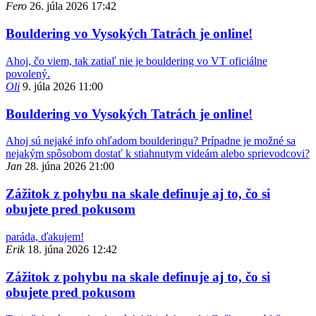
Fero
26. júla 2026 17:42
Bouldering vo Vysokých Tatrách je online!
Ahoj, čo viem, tak zatiaľ nie je bouldering vo VT oficiálne
povolený.
Oli
9. júla 2026 11:00
Bouldering vo Vysokých Tatrách je online!
Ahoj sú nejaké info ohľadom boulderingu? Prípadne je možné sa
nejakým spôsobom dostať k stiahnutym videám alebo sprievodcovi?
Jan
28. júna 2026 21:00
Zážitok z pohybu na skale definuje aj to, čo si
obujete pred pokusom
paráda, ďakujem!
Erik
18. júna 2026 12:42
Zážitok z pohybu na skale definuje aj to, čo si
obujete pred pokusom