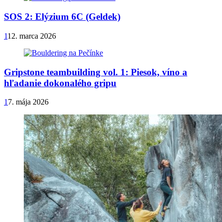
SOS 2: Elýzium 6C (Geldek)
1
12. marca 2026
Gripstone teambuilding vol. 1: Piesok, víno a
hľadanie dokonalého gripu
1
7. mája 2026