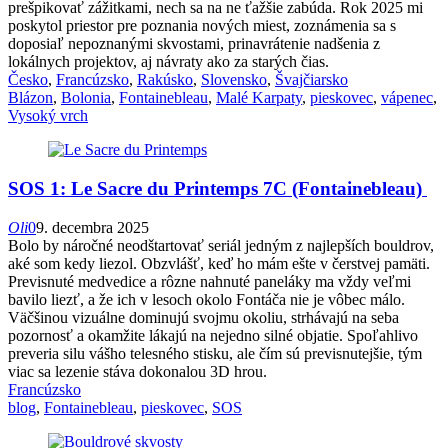
prešpikovať zážitkami, nech sa na ne ťažšie zabúda. Rok 2025 mi
poskytol priestor pre poznania nových miest, zoznámenia sa s
doposiaľ nepoznanými skvostami, prinavrátenie nadšenia z
lokálnych projektov, aj návraty ako za starých čias.
Česko
,
Francúzsko
,
Rakúsko
,
Slovensko
,
Švajčiarsko
Blázon
,
Bolonia
,
Fontainebleau
,
Malé Karpaty
,
pieskovec
,
vápenec
,
Vysoký vrch
SOS 1: Le Sacre du Printemps 7C (Fontainebleau)
Oli
0
9. decembra 2025
Bolo by náročné neodštartovať seriál jedným z najlepších bouldrov,
aké som kedy liezol. Obzvlášť, keď ho mám ešte v čerstvej pamäti.
Previsnuté medvedice a rôzne nahnuté paneláky ma vždy veľmi
bavilo liezť, a že ich v lesoch okolo Fontáča nie je vôbec málo.
Väčšinou vizuálne dominujú svojmu okoliu, strhávajú na seba
pozornosť a okamžite lákajú na nejedno silné objatie. Spoľahlivo
preveria silu vášho telesného stisku, ale čím sú previsnutejšie, tým
viac sa lezenie stáva dokonalou 3D hrou.
Francúzsko
blog
,
Fontainebleau
,
pieskovec
,
SOS