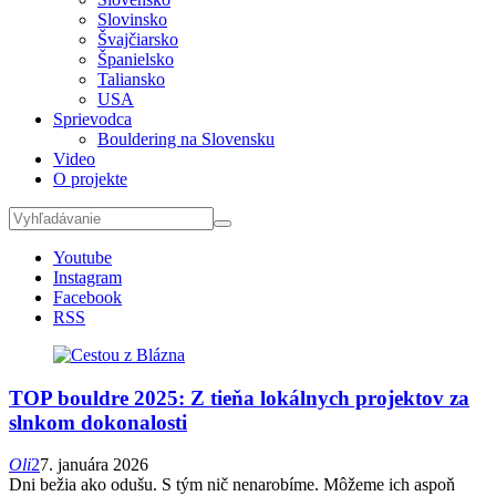
Slovinsko
Švajčiarsko
Španielsko
Taliansko
USA
Sprievodca
Bouldering na Slovensku
Video
O projekte
Youtube
Instagram
Facebook
RSS
TOP bouldre 2025: Z tieňa lokálnych projektov za
slnkom dokonalosti
Oli
2
7. januára 2026
Dni bežia ako odušu. S tým nič nenarobíme. Môžeme ich aspoň