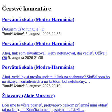
Čerstvé komentáre
Posvätná skala (Modra-Harmónia)
Ďakujem už to funguje! :D
Tomáš Jelínek
5. augusta 2026 22:35
Posvätná skala (Modra-Harmónia)
Ahoj, link som aktualizoval. Keby nefungoval, daj vedieť. Užívaj!
Oli
5. augusta 2026 21:38
Posvätná skala (Modra-Harmónia)
Ahoj, vedel by si prosím updatnuť link na stiahnutie? Skúšal som ho
na rôznych zariadeniach a na každom bol nefuknčný.…
Tomáš Jelínek
3. augusta 2026 20:19
Žitavany (Zlaté Moravce)
Boli sme to včera pozrieť, prekvapivo celkom príjemná mini oblasť
(aj na leto), ale Končitá to není, jasný pane. Liezli…