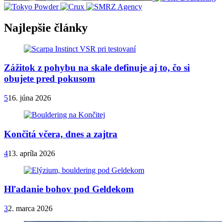
Najlepšie články
Zážitok z pohybu na skale definuje aj to, čo si
obujete pred pokusom
5
16. júna 2026
Končitá včera, dnes a zajtra
4
13. apríla 2026
Hľadanie bohov pod Geldekom
3
2. marca 2026