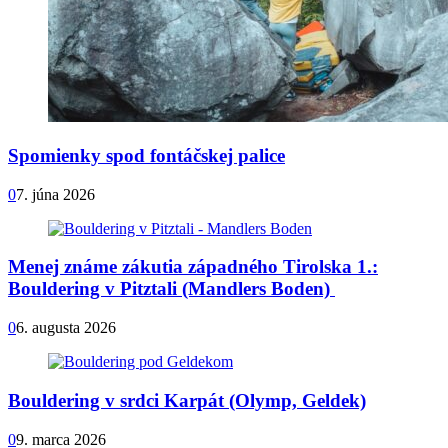
Spomienky spod fontáčskej palice
0
7. júna 2026
Menej známe zákutia západného Tirolska 1.:
Bouldering v Pitztali (Mandlers Boden)
0
6. augusta 2026
Bouldering v srdci Karpát (Olymp, Geldek)
0
9. marca 2026