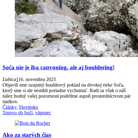
Soča nie je iba canyoning, ale aj bouldering!
Ľubica
1
16. novembra 2025
Objavili sme ozajstný bouldrový poklad na divokej rieke Soča,
ktorý sme si ale nestihli poriadne vychutnať. Radi sa však o náš
nález hodný vašej pozornosti podelíme aspoň prostredníctvom pár
riadkov.
Články
,
Slovinsko
Trnovo ob Soči
,
vápenec
Ako za starých čias