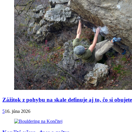
Zážitok z pohybu na skale definuje aj to, čo si obuje
5
16. júna 2026