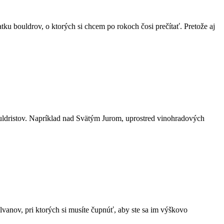
tku bouldrov, o ktorých si chcem po rokoch čosi prečítať. Pretože aj
dristov. Napríklad nad Svätým Jurom, uprostred vinohradových
lvanov, pri ktorých si musíte čupnúť, aby ste sa im výškovo