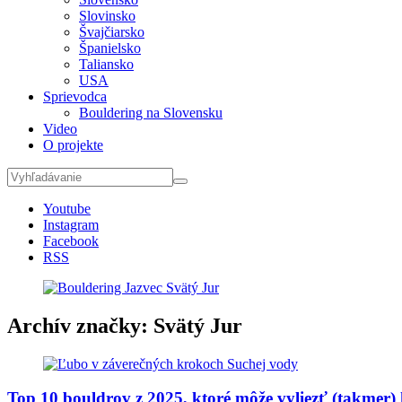
Slovinsko
Švajčiarsko
Španielsko
Taliansko
USA
Sprievodca
Bouldering na Slovensku
Video
O projekte
Youtube
Instagram
Facebook
RSS
Archív značky:
Svätý Jur
Top 10 bouldrov z 2025, ktoré môže vyliezť (takmer)