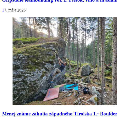
1
7. mája 2026
Menej známe zákutia západného Tirolska 1.: Boulder