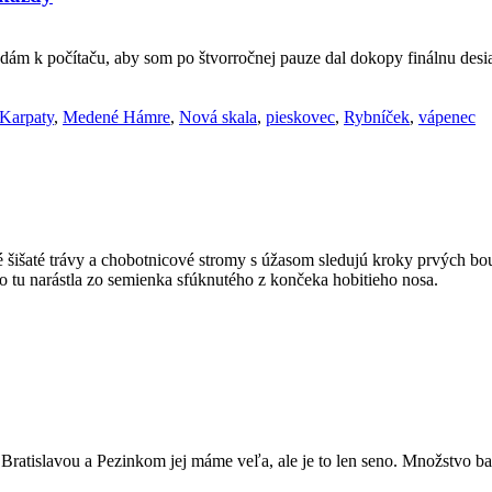
adám k počítaču, aby som po štvorročnej pauze dal dokopy finálnu desia
Karpaty
,
Medené Hámre
,
Nová skala
,
pieskovec
,
Rybníček
,
vápenec
té trávy a chobotnicové stromy s úžasom sledujú kroky prvých boul
 tu narástla zo semienka sfúknutého z končeka hobitieho nosa.
Bratislavou a Pezinkom jej máme veľa, ale je to len seno. Množstvo ba