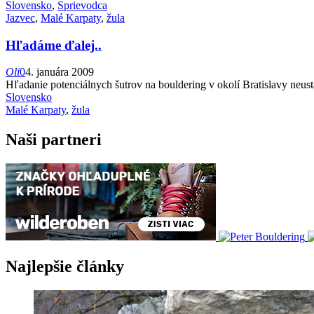
Slovensko
,
Sprievodca
Jazvec
,
Malé Karpaty
,
žula
Hľadáme ďalej..
Oli
0
4. januára 2009
Hľadanie potenciálnych šutrov na bouldering v okolí Bratislavy neust
Slovensko
Malé Karpaty
,
žula
Naši partneri
Najlepšie články