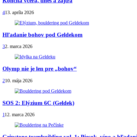
Končitá včera, dnes a zajtra
4
13. apríla 2026
Hľadanie bohov pod Geldekom
3
2. marca 2026
Olymp nie je len pre „bohov“
2
10. mája 2026
SOS 2: Elýzium 6C (Geldek)
1
12. marca 2026
Gripstone teambuilding vol. 1: Piesok, víno a hľada