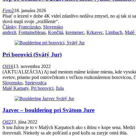
Fero
2
18. januára 2026
Písať o lezení v dobe 4K videí zdanlivo nedáva zmysel, no aj tak si s
slová majú svoje „rozlíšenie“.
Články
,
Francúzsko
,
Slovensko
andezit
,
Fontainebleau
,
Končitá
,
kremenec
,
Krkavec
,
Limbach
,
Malé 
Pri borovici (Svätý Jur)
Oli
16
13. novembra 2022
(AKTUALIZÁCIA) Aj nad mestom máme krásne miesta, kde vysoké šiša
svetov, priamo pod ostrovčekom s veľkou rozkonárenou borovicou, čo
Slovensko
,
Sprievodca
Malé Karpaty
,
Pri borovici
,
žula
Jazvec – bouldering pri Svätom Jure
Oli
2
23. júna 2022
S tou žulou je to v Malých Karpatoch ako s ihlou v kope sena. Medzi 
dorovnali. Niekedy sa ale pošťastí a pod kožu sa zaryje ostrá ihla.