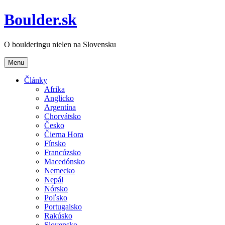
Boulder.sk
O boulderingu nielen na Slovensku
Menu
Články
Afrika
Anglicko
Argentína
Chorvátsko
Česko
Čierna Hora
Fínsko
Francúzsko
Macedónsko
Nemecko
Nepál
Nórsko
Poľsko
Portugalsko
Rakúsko
Slovensko