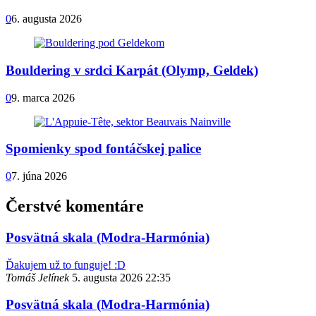
0
6. augusta 2026
Bouldering v srdci Karpát (Olymp, Geldek)
0
9. marca 2026
Spomienky spod fontáčskej palice
0
7. júna 2026
Čerstvé komentáre
Posvätná skala (Modra-Harmónia)
Ďakujem už to funguje! :D
Tomáš Jelínek
5. augusta 2026 22:35
Posvätná skala (Modra-Harmónia)